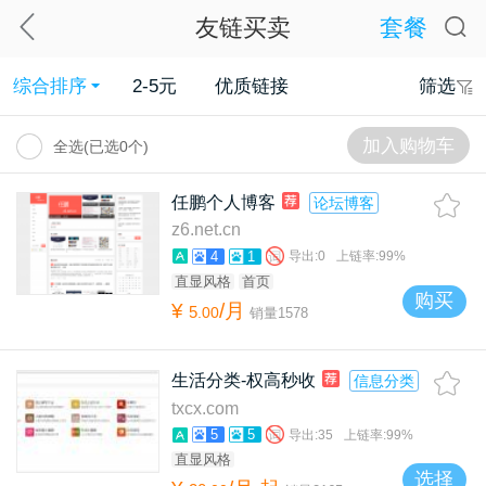
友链买卖
套餐
综合排序
2-5元
优质链接
筛选
加入购物车
全选(已选
0
个)
任鹏个人博客
论坛博客
z6.net.cn
4
1
导出:
0
上链率:
99%
直显风格
首页
购买
¥
/月
5
.
00
销量
1578
生活分类-权高秒收
信息分类
txcx.com
5
5
导出:
35
上链率:
99%
直显风格
选择