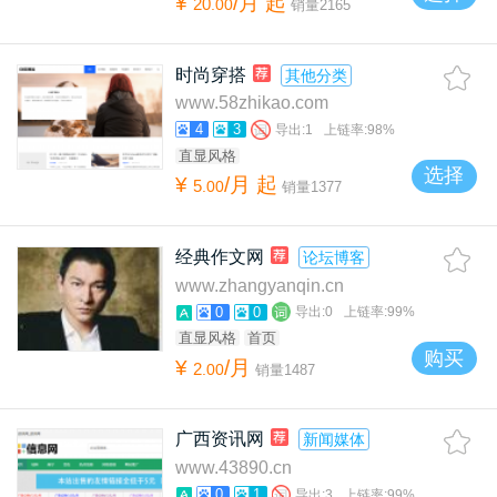
¥
/月
起
20
.
00
销量
2165
时尚穿搭
其他分类
www.58zhikao.com
4
3
导出:
1
上链率:
98%
直显风格
选择
¥
/月
起
5
.
00
销量
1377
经典作文网
论坛博客
www.zhangyanqin.cn
0
0
导出:
0
上链率:
99%
直显风格
首页
购买
¥
/月
2
.
00
销量
1487
广西资讯网
新闻媒体
www.43890.cn
0
1
导出:
3
上链率:
99%