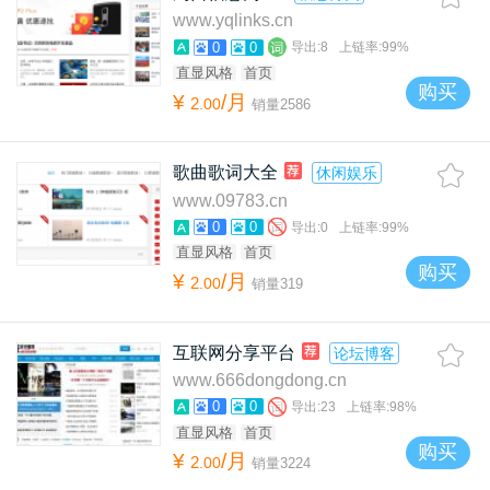
www.yqlinks.cn
0
0
导出:
8
上链率:
99%
直显风格
首页
购买
¥
/月
2
.
00
销量
2586
歌曲歌词大全
休闲娱乐
www.09783.cn
0
0
导出:
0
上链率:
99%
直显风格
首页
购买
¥
/月
2
.
00
销量
319
互联网分享平台
论坛博客
www.666dongdong.cn
0
0
导出:
23
上链率:
98%
直显风格
首页
购买
¥
/月
2
.
00
销量
3224