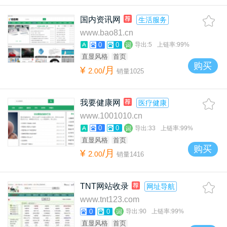
国内资讯网
生活服务
www.bao81.cn
0
0
导出:
5
上链率:
99%
直显风格
首页
购买
¥
/月
2
.
00
销量
1025
我要健康网
医疗健康
www.1001010.cn
0
0
导出:
33
上链率:
99%
直显风格
首页
购买
¥
/月
2
.
00
销量
1416
TNT网站收录
网址导航
www.tnt123.com
0
0
导出:
90
上链率:
99%
直显风格
首页