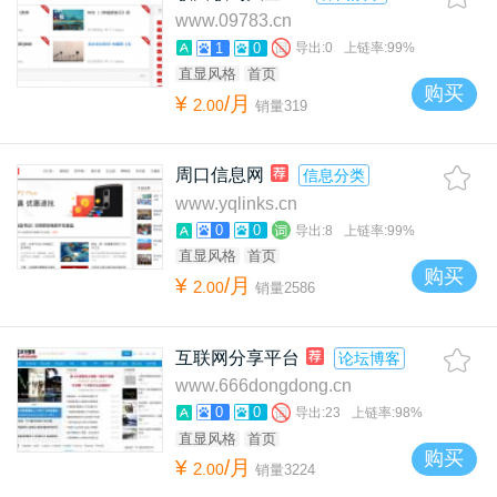
www.09783.cn
1
0
导出:
0
上链率:
99%
直显风格
首页
购买
¥
/月
2
.
00
销量
319
周口信息网
信息分类
www.yqlinks.cn
0
0
导出:
8
上链率:
99%
直显风格
首页
购买
¥
/月
2
.
00
销量
2586
互联网分享平台
论坛博客
www.666dongdong.cn
0
0
导出:
23
上链率:
98%
直显风格
首页
购买
¥
/月
2
.
00
销量
3224