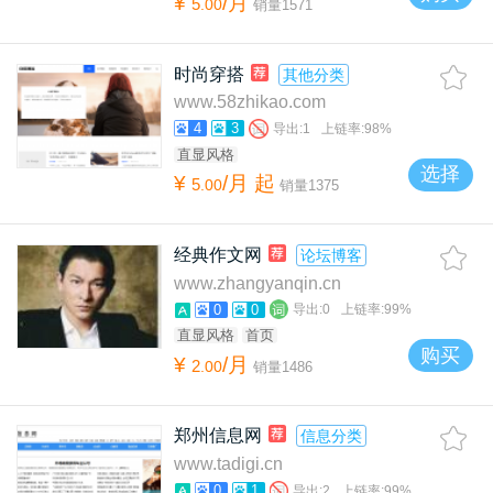
¥
/月
5
.
00
销量
1571
时尚穿搭
其他分类
www.58zhikao.com
4
3
导出:
1
上链率:
98%
直显风格
选择
¥
/月
起
5
.
00
销量
1375
经典作文网
论坛博客
www.zhangyanqin.cn
0
0
导出:
0
上链率:
99%
直显风格
首页
购买
¥
/月
2
.
00
销量
1486
郑州信息网
信息分类
www.tadigi.cn
0
1
导出:
2
上链率:
99%