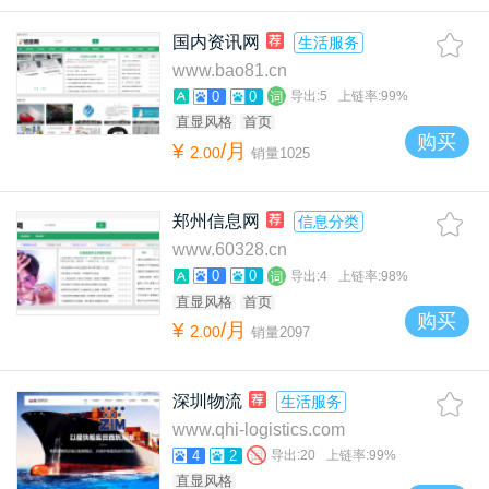
国内资讯网
生活服务
www.bao81.cn
0
0
导出:
5
上链率:
99%
直显风格
首页
购买
¥
/月
2
.
00
销量
1025
郑州信息网
信息分类
www.60328.cn
0
0
导出:
4
上链率:
98%
直显风格
首页
购买
¥
/月
2
.
00
销量
2097
深圳物流
生活服务
www.qhi-logistics.com
4
2
导出:
20
上链率:
99%
直显风格