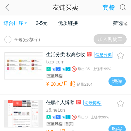
友链买卖
套餐
综合排序
2-5元
优质链接
筛选
加入购物车
全选(已选
0
个)
生活分类-权高秒收
信息分类
txcx.com
5
5
导出:
35
上链率:
99%
直显风格
选择
¥
/月
起
20
.
00
销量
2164
任鹏个人博客
论坛博客
z6.net.cn
4
1
导出:
0
上链率:
99%
直显风格
首页
购买