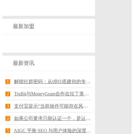
最新加盟
最新资讯
1
解锁社群密码：从0到1搭建你的专属部落
2
TruBit与MoneyGram合作在拉丁美洲推出全球跨境支付服
3
支付宝提示“当前操作可能存在风险，为保护资金安全，我们中断了此次操作”怎么办？
4
如果公司要求只能认证一个，是认证服务号好还是小程序？
5
AIGC 平衡 SEO 与用户体验的深度解决方案