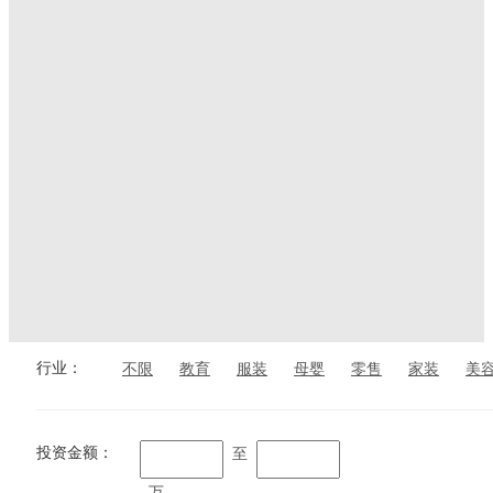
行业：
不限
教育
服装
母婴
零售
家装
美
投资金额：
至
万