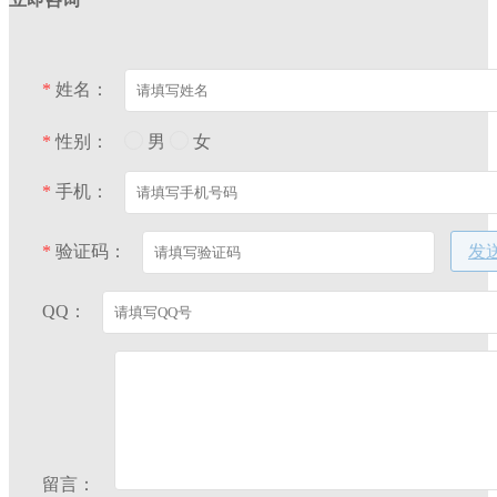
*
姓名：
*
性别：
男
女
*
手机：
*
验证码：
发
QQ：
留言：