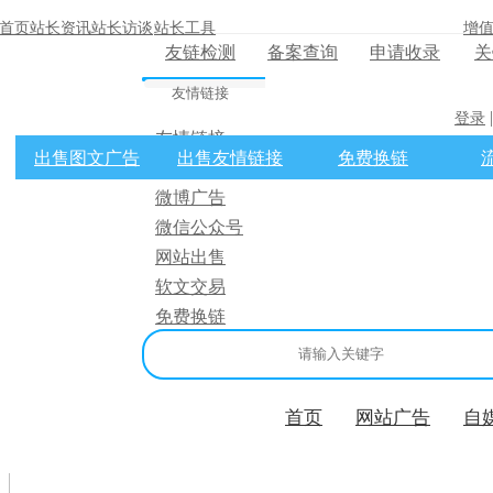
首页
站长资讯
站长访谈
站长工具
增
友链检测
备案查询
申请收录
关
友情链接
登录
友情链接
出售图文广告
出售友情链接
免费换链
网站广告
×
微博广告
微信公众号
消息盒
网站出售
软文交易
免费换链
首页
网站广告
自