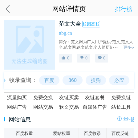
网站详情页
排行榜
范文大全
校园高校
ttbg.cn
简介：范文网为广大用户提供:范文,范文大
更多
全,范文网,论文范文,个人简历范文,演讲稿
范文,实习报告范文,公文写作范文,心得体会
0
0
0
范文,工作总结范文,合同范本,工作计划范
文,自我鉴定范文等等一系列常用范文。
收录查询：
百度
360
搜狗
必应
流量购买
免费交换
友链买卖
友链套餐
免费换链
网站广告
网站交易
软文交易
自媒体广告
站长工具
网站信息
举报
百度权重
爱站权重
百度收录
百度反链