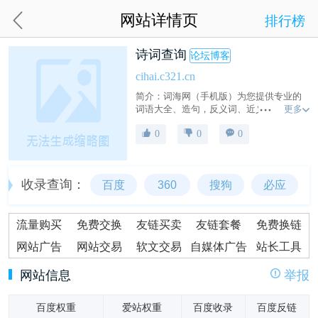
网站详情页
排行榜
诗词查询
论坛博客
cihai.c321.cn
简介：词海网（手机版）为您提供专业的
更多
词语大全、造句，反义词、近义词、汉字
解释、组词、读音、多音字、笔顺等内
0
0
0
容。我们将继续丰富和完善词典，以期更
好地帮助用户。
收录查询：
百度
360
搜狗
必应
流量购买
免费交换
友链买卖
友链套餐
免费换链
网站广告
网站交易
软文交易
自媒体广告
站长工具
网站信息
举报
百度权重
爱站权重
百度收录
百度反链