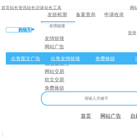
首页
站长资讯
站长访谈
站长工具
网
友链检测
备案查询
申请收录
友情链接
购物车
登录
友情链接
网站广告
×
微博广告
出售图文广告
出售友情链接
免费换链
微信公众号
消息盒
网站交易
软文交易
免费换链
首页
网站广告
自