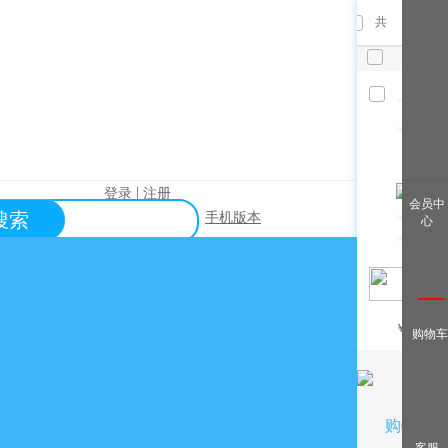
共
件，已
选
件
清空
|
登录
注册
查看全
会员中
搜索
手机版本
心
部
帮助中心
关于购买？
关于出售？
常见问题？
￥
/月
购物车
关于充值？
关于提现？
购物车