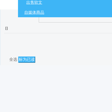
出售软文
自媒体商品
[
]
全选
标为已读