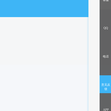
客服
出售/交换
QQ
电话
意见反
馈
APP