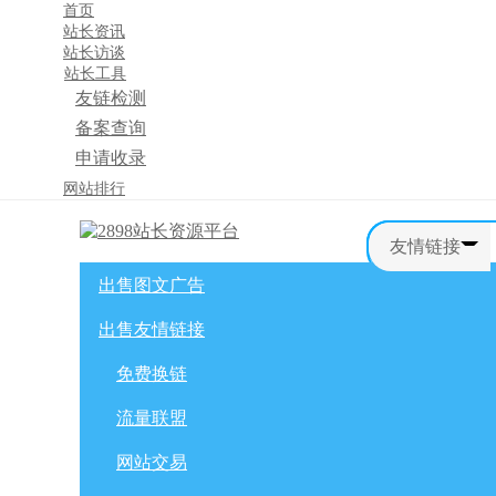
首页
站长资讯
站长访谈
站长工具
友链检测
备案查询
申请收录
×
网站排行
消息盒
友情链接
出售图文广告
首页
购物车
友情链接
出售友情链接
网站广告
自媒体广告
网站广告
微博广告
免费换链
免费换链
微信公众号
流量联盟
流量联盟
网站交易
积分商城
软文交易
网站交易
免费换链