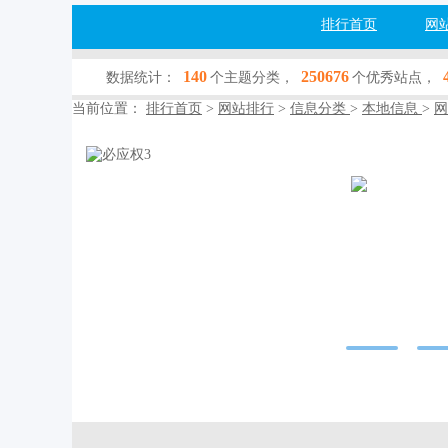
排行首页
网
140
250676
数据统计：
个主题分类，
个优秀站点，
当前位置：
排行首页
>
网站排行
>
信息分类
>
本地信息
>
网
必应权3
zidian.openi.cn
网站行业：
信息
收录查询：
[百
网站简介：字典
处，成语接接龙