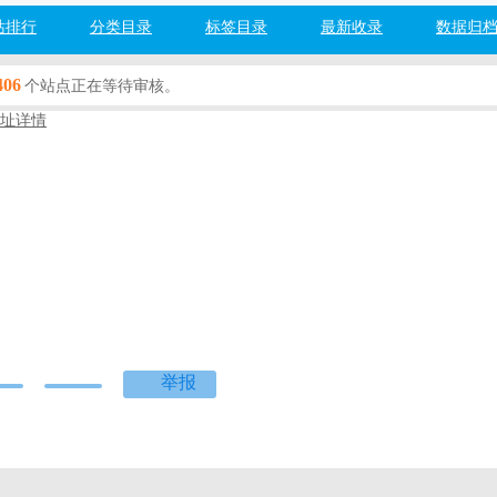
站排行
分类目录
标签目录
最新收录
数据归
406
个站点正在等待审核。
址详情
分类
百度网址安全检测：
检测中...
度]
[360]
[搜狗]
[必应]
网为您提供新华字典在线查字，支持部首拼音笔画多种查字法。成语解释
，古诗词翻译古诗词朗诵，各类古籍等内容
举报