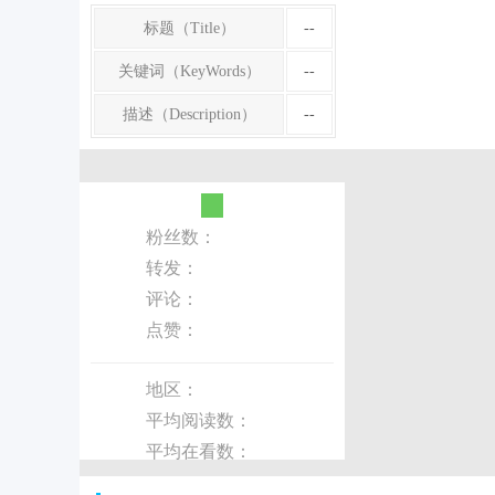
标题（Title）
--
关键词（KeyWords）
--
描述（Description）
--
粉丝数：
转发：
评论：
点赞：
地区：
平均阅读数：
平均在看数：