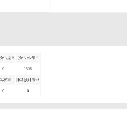
预估流量
预估日均IP
0
1506
马权重
神马预计来路
0
0