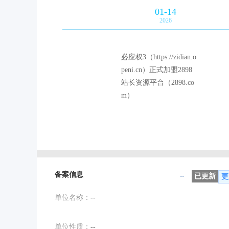
01-14
2026
必应权3（https://zidian.o
peni.cn）正式加盟2898
站长资源平台（2898.co
m）
备案信息
--
已更新
更
单位名称：
--
单位性质：
--