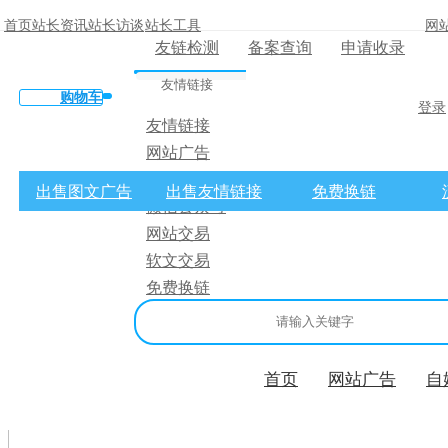
首页
站长资讯
站长访谈
站长工具
网
友链检测
备案查询
申请收录
友情链接
购物车
登录
友情链接
网站广告
×
微博广告
出售图文广告
出售友情链接
免费换链
微信公众号
消息盒
网站交易
软文交易
免费换链
首页
网站广告
自