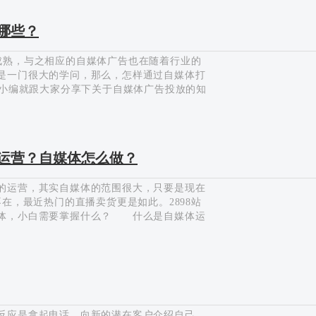
开，今天重点在于自媒体的写作方法，掌握以下
.事件解读法 对某个事件或热点解读，先对
哪些？
对事件的看法，最后结尾提升总结自己的观
熟，与之相应的自媒体广告也在随着行业的
是一门很大的学问，那么，怎样通过自媒体打
台小编就跟大家分享下关于自媒体广告投放的知
新还是老练，不管是幽默还是刻板，甚至是犀
的所在，甚至是“长得好看”也可以，反之就
为主，当然如果能力暂时有限，也可以伪原
进行创作。每个平台的审核力度不同，不同程
体运营？自媒体怎么做？
3.形式选择 自媒体广告的投放形式，最常
运营，其实自媒体的范围很大，只要是现在
在，最近热门的直播卖货更是如此。2898站
媒体，小白需要掌握什么？ 什么是自媒体运
媒体和政府自媒体。 对于自媒体运营来说，
，账号即形象，相当门店。 ② 图文内容
版 一篇好的图文排版恰恰能够最视觉化体
久的发展，粉丝不流失，觉得微信公众号有价
产品的特点和时下热点等，…
反应是拿起电话，向新的潜在客户介绍自己。