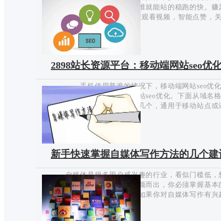
为王的时代，谁拥有了流量谁就能站的稳跑的快。赚足眼
28--203金刚指软件可以智能观看视频，智能点赞
高帐号权重，软件可以智能识别活跃帐号，给活跃用
2021-04-30
我们的作品，同时这些用户看到我们作品会对我们进
号的过程，同时也是一个涨粉的过程。联机模式主要是
疯狂点屏 4查看商店 5关注pk对手 6加入粉丝团
2898站长资源平台：移动端网站seo优
更新 规则变换;让…
手机使用普遍的情况下，移动端网站seo优化也就
台今天叫你怎么做移动端网站seo优化。下面从域名
关键词排名的核心因素只需几个，通用于移动站点或
求。 首要是排名规则，在移动端展示中，查找引擎
2020-10-23
况下，移动端站点排名会更靠前。制作格式，URL建议
而不是运用目录形式的站点。其次请运用：H5进行
坚持PC端与移动端数据同步，做到一一对应，移动查
新手快速掌握自媒体写作方法的几个建
需忧虑因为内容的重复，查找引擎是否会给予降权，对于
个…
自媒体是很多用户感兴趣的行业，看似门槛低，想
媒体饱和度比较高，想要脱颖而出，你必须掌握基本
分，更多的是后天的培养，如果你对自媒体写作有兴趣
看，新手快速掌握自媒体写作方法的几个建议。 
2020-03-17
的标题可以决定用户是否打开文章，太死板的标题没