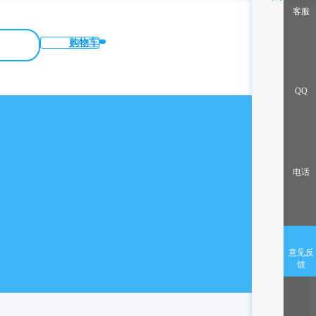
客服
购物车
QQ
电话
意见反
馈