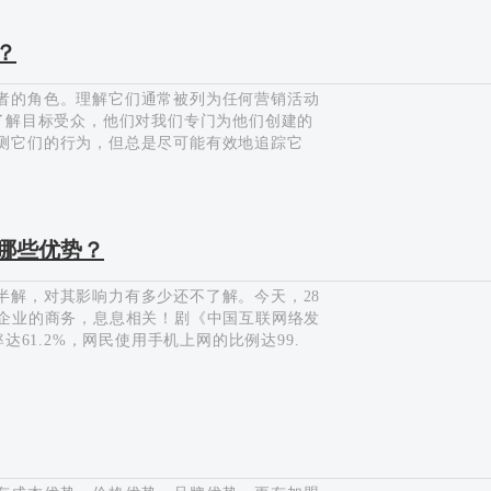
代的传统行业营销模式，2898站长资源平台
或者说用户思维。在线下以用户为中心，做产
？
么在互联网上怎么样以客户为中心？互联网颠
者的角色。理解它们通常被列为任何营销活动
了解目标受众，他们对我们专门为他们创建的
测它们的行为，但总是尽可能有效地追踪它
？ 根据以往站长资讯的经验，我们将通过如
购买列表 这种类型的在线买家将停留在买家
商务网站有关，他们将在未完成购买的情况下
性格类型已经对他们表示感兴趣（或放入购物
有哪些优势？
…
解，对其影响力有多少还不了解。今天，28
与企业的商务，息息相关！剧《中国互联网络发
达61.2%，网民使用手机上网的比例达99.
，人人上网的趋势发展。（无论是PC还是手
的生活习惯……为什么需要做自媒体广告营
相对于传统广告，如电视、广播、报纸杂志
常适合中小型企业，比较大众化。电视广告，
才做得起电视广告。广播，也需要几十万、上