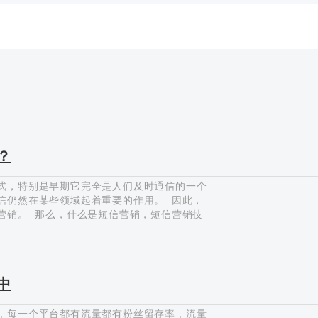
？
式，特别是早期它完全是人们及时通信的一个
信仍然在某些领域起着重要的作用。 因此，
营销。 那么，什么是短信营销，短信营销技
们将通过如下内容阐述： 1、短信营销的媒
见的一个现象就是短信通知，比如：银行卡的
 ②预约提醒 预约提醒是短信营销被经常使
中
，每一个平台都有流量都有粉丝留存率，流量