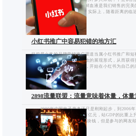
我们自然的假设是，这种新鲜血液是我们销售的完美
见。 但是，在现实生活中，实际上，随着距离的临
得维护，成本也要高得多，因此，我们总是会试图找
2020-02-25
用户的回访率，而电子邮件就是一个不错的选择。 
以往edm营销的经验，我们将通过如下内容阐述： 
会基于网站的流量，获得第一波用户，而这些用户我
小红书推广中容易犯错的地方汇
我们最先考量的就是，当对方提交注册，或者成为VI
目前最火热的品牌营销推广渠道当属小红书推广和短
的方式让用户自主选择他喜欢的展现形式，从而获得
牌大大正是看中了这一商机，开始在小红书为自己的
钵，但是有些品牌主做小红书推广花了那么多人力物
2020-02-14
呢?接下来网赚教学小编和大家分享小红书营销推广指
任何分析在不做任何分析的情况下，盲目找小红书网
频率和数量也没有策略。2. 内容没有规划发出的小
2898流量联盟：流量意味着体量，体
个关键词来写，忽略了小红书的内容推荐机制。3. 
在其他新闻渠道做一些…
2000年中国电子商务还只是刚刚起步，到2006
阶，2011年交易规模接近6万亿元，站GDP的比重
网上抢红包”虽然只抢到了几块钱，但是参与的网友却
源平台小编一个很大的感悟：互联网只有有了参与感
2019-12-24
合粉丝资源和客户资源，便可在此寻找更多的商机