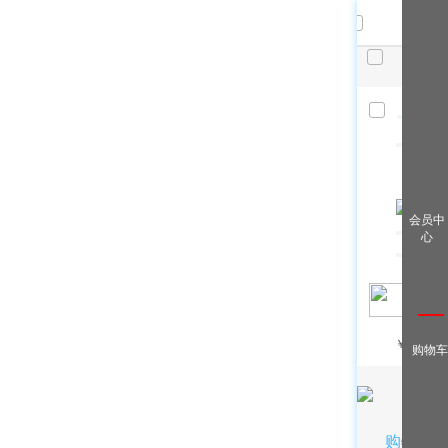
共
件，
已选
件
清空
查看全
会员中
部
心
￥
/月
购物车
购物车