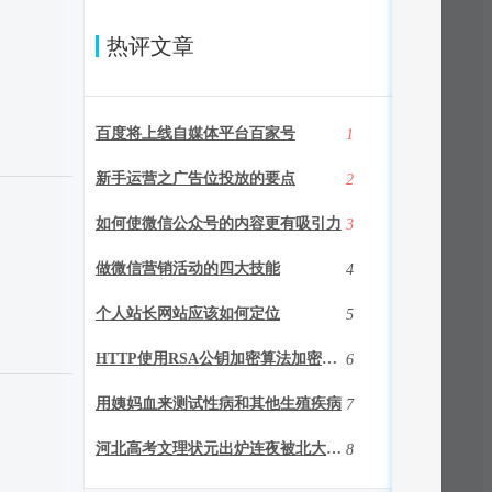
热评文章
百度将上线自媒体平台百家号
1
新手运营之广告位投放的要点
2
如何使微信公众号的内容更有吸引力
3
做微信营销活动的四大技能
4
个人站长网站应该如何定位
5
HTTP使用RSA公钥加密算法加密明文
6
用姨妈血来测试性病和其他生殖疾病
7
河北高考文理状元出炉连夜被北大清华接走
8