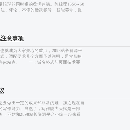
球的同时赚的盆满钵满。陈经理1558--68
，关注，评论，不停的活跃帐号，智能养号，提
户进行智能的点赞，关注，评论，从而来推广
行一个回关回赞回评，这个过程是一个推广养
打造直播间人气：1疯狂滚屏 2实时互动 3
 7赠送礼物 金刚指让你从此不在担心某平台升级
化注意事项
成为大家关心的重点，2898站长资源平
格式，适配要求几个方面予以说明，通常影响
许pc站点。 一：域名格式与页面技术要
提倡移动资源，排挤PC页面，所以相同情
运用：建议用m.x.com这样的子域名格式，
建站。 二：移动端seo适配设置。 尽量
找会将PC查找成果适配至移动查找上。也无
议
移动端页面，spider会以为只是PC端的一
要做出一定的成果却非常的难，加之现在自
的写作能力。当然了，写作能力天赋是一部
，不妨和2898站长资源平台小编一起来看
首先，也算是老生常谈了，一个优秀有吸引力
有吸引力，但是过度的标题感让人反感，如何