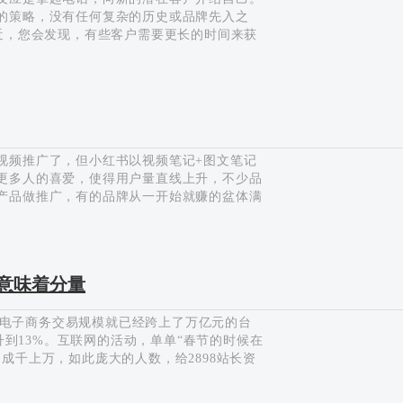
的策略，没有任何复杂的历史或品牌先入之
近，您会发现，有些客户需要更长的时间来获
寻一些相对性价比比较合理的沟通方式，提高
如何利用电子邮件，提高用户回访率？ 根据
1、邮件推送 对于任何一个网站而言，我们都
们往往会称之为种子用户，而在这个过程中，
P用户之…
视频推广了，但小红书以视频笔记+图文笔记
更多人的喜爱，使得用户量直线上升，不少品
产品做推广，有的品牌从一开始就赚的盆体满
力依然没有见到效果？这是什么原因导致的
南，教大家在小红书推广如何避坑？1. 不做
红KOL发笔记，时间上没有策略，网红发笔记
红书笔记关键词铺垫不够，内容没绕同步围绕一
量意味着分量
单渠道推广力度不够小红书推广之前商家也要现
年电子商务交易规模就已经跨上了万亿元的台
上升到13%。互联网的活动，单单“春节的时候在
成千上万，如此庞大的人数，给2898站长资
，就可以迅速积累大量粉丝。只要通过不断整
。 最近几年电商在席卷而来与众多传统行业