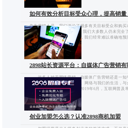
进行合作，正呈现出如火如荼的势态，而对于互联网时
小编有这自己独特的思考。 第一、用户的思考，
如何有效分析目标受众心理，提高销量
品、做开发、做项目，这是老生常谈的一个事情，那
覆性很强…
作为营销人员，我们谈论了很多有关目标受众和购买
的最基本任务之一。 但是，我们大多数人仍未完全
内容的回应让我们感到惊讶，我们经常难以准确地预
们。 那么，如何有效分析目标受众心理，提高销量
2019-12-03
下内容去盘点常见的6中目标受众类型，比如： 1、
旅程的早期阶段，而无需完成销售。由于与在线电子
将商品放入购物车。 这种行为的心理基础是，这种
2898站长资源平台：自媒体广告营销
车中的物品）感到某种主人翁感。当您发现买家不断
许多人对于网络营销，自媒体广告营销还是一知半
98小编就给大家好好分析下。网络与我们的生活，
展状况统计报告》显示截至2019年6月，互联网普及率
1%。而且未来网络会更加普及！必然会向着家家上网
2019-11-14
机上网）因此，上网、在网上找信息，已经成为我们
销？自媒体广告营销有哪些优势？ 1、成本低 
以及户外广告。自媒体广告网络营销成本低，而且非
创业加盟怎么选？认准2898商机加盟
动辄几千万、上亿的广告费用，只有巨头和品牌企业
百万的广告费用。报…