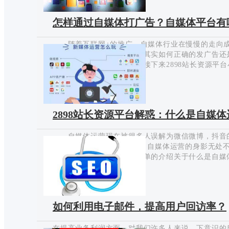
写出优秀的标题？2898站长资源平台小编暂时不展
几种常见模式，可以让你的文章更上一层楼。 1
怎样通过自媒体打广告？自媒体平台有
事件进行陈诉，将原本的事实经过阐述后，加上自己
点，这是比较常见的方法，比较…
随着互联网+的推广，自媒体行业在慢慢的走向成
发展而不断地进步和完善。其实如何正确的发广告还
广告？自媒体平台有哪些？接下来2898站长资源平
识点，一起来看看吧！ 1.要有看点 不管是萌
2020-03-12
利的言辞或者是辣眼睛的种种，必须要有自己的风格
是“要有卖点”。 2.文章内容 文章最好以原创
创。但是伪原创不代表抄袭，是在原有文案的基础上
2898站长资源平台解惑：什么是自媒
度的伪原创可能会影响各个平台发文的成功率。 
见的有H5、视频、图文…
自媒体运营现在被很多人误解为微信微博，抖音的
主流app，或者是社交网站，自媒体运营的身影无处不
长资源平台今天就为大家简单的介绍关于什么是自
营？自媒体运营主要分三类：个人自媒体、企业自
2020-03-10
最基础要做到以下三点： ① 账号设置 账号设置
内容或服务，相当于门店售卖的产品。 ③ 图文排
现企业运营的专业，用心，增强信任。 想要更长
如何利用电子邮件，提高用户回访率？
值，你就需要更多的技能。 一、会写 结合公司
在提高业务利润方面，对我们许多人来说，下意识的