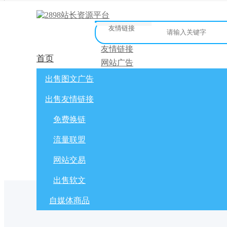
友情链接
友情链接
首页
网站广告
微博广告
网站广告
自媒体广告
友链买卖
网站交
出售图文广告
[
]
微信公众号
免费换链
出售友情链接
网站交易
流量联盟
软文交易
免费换链
免费换链
积分商城
流量联盟
全选
标为已读
出售/交换
网站交易
出售软文
自媒体商品