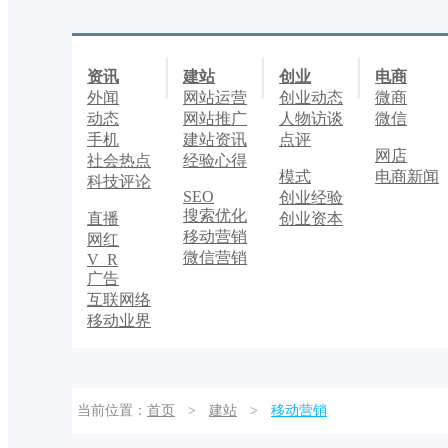
资讯
建站
创业
电商
外闻
网站运营
创业动态
微商
动态
网站推广
人物访谈
微信
手机
建站资讯
点评
网店
社会热点
经验心得
模式
电商新闻
科技评论
SEO
创业经验
搜索优化
直播
创业资本
移动营销
网红
微信营销
V R
广告
互联网络
移动业界
当前位置：
首页
>
建站
>
移动营销