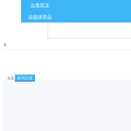
出售软文
自媒体商品
[
]
标为已读
全选