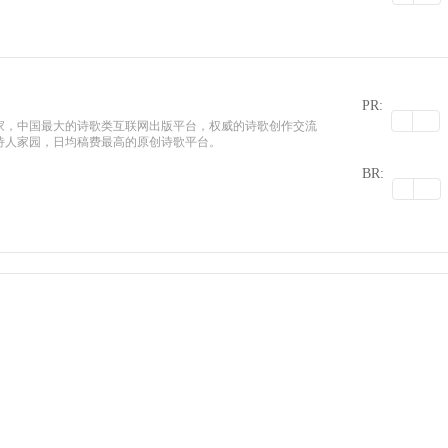
PR:
家，中国最大的诗歌类互联网出版平台，权威的诗歌创作交流
诗人家园，日均稿费最高的原创诗歌平台。
0
BR: