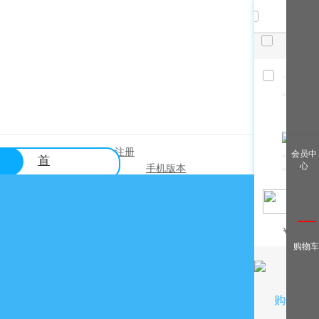
共
件，
已选
件
清空
查看全
登录
注册
|
会员中
首
部
心
手机版本
页
帮助中心
关于购买？
￥
/月
关于出售？
购物车
常见问题？
关于充值？
关于提现？
购物车