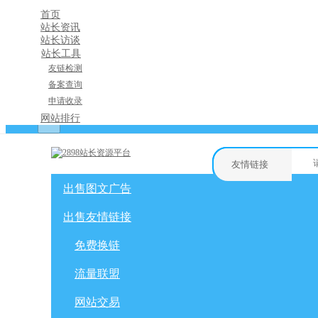
首页
站长资讯
站长访谈
站长工具
友链检测
备案查询
申请收录
×
网站排行
消息盒
友情链接
出售图文广告
购物车
友情链接
网站广告
自媒体广告
出售友情链接
网站广告
微博广告
免费换链
免费换链
微信公众号
流量联盟
网站交易
流量联盟
软文交易
积分商城
网站交易
免费换链