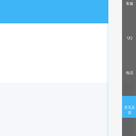
出售/交换
客服
QQ
电话
意见反
馈