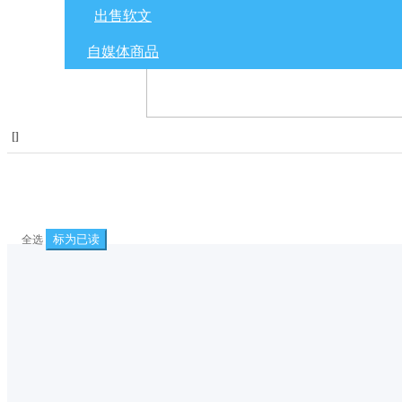
出售软文
自媒体商品
[
]
标为已读
全选