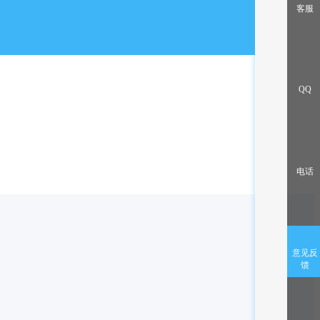
出售/交换
客服
QQ
电话
意见反
馈