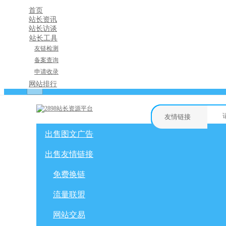
首页
站长资讯
站长访谈
站长工具
友链检测
备案查询
申请收录
×
网站排行
消息盒
友情链接
出售图文广告
购物车
友情链接
网站广告
自媒体广告
出售友情链接
网站广告
微博广告
免费换链
免费换链
微信公众号
流量联盟
网站交易
流量联盟
软文交易
积分商城
网站交易
免费换链