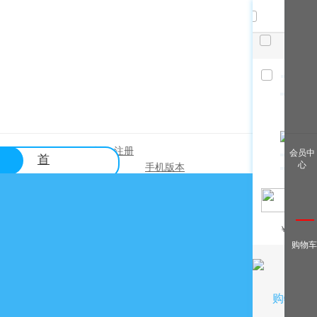
共
件，
已选
件
清空
查看全
登录
注册
|
会员中
首
部
心
手机版本
页
帮助中心
关于购买？
￥
/月
关于出售？
购物车
常见问题？
关于充值？
关于提现？
购物车