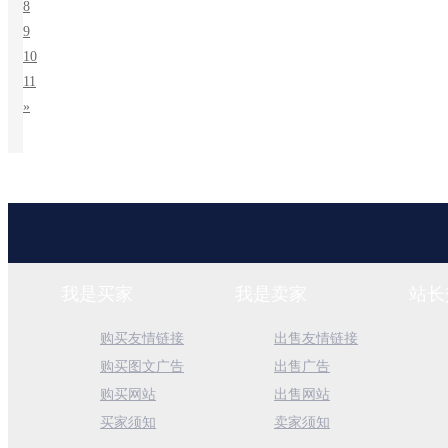
8
9
10
11
»
我是买家
我是卖家
站长
购买友情链接
出售友情链接
购买图文广告
出售广告
购买网站
出售网站
买家须知
卖家须知