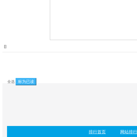
[
]
标为已读
全选
排行首页
网站排