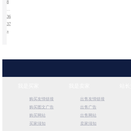
8
...
36
37
»
我是买家
我是卖家
站长
购买友情链接
出售友情链接
购买图文广告
出售广告
购买网站
出售网站
买家须知
卖家须知