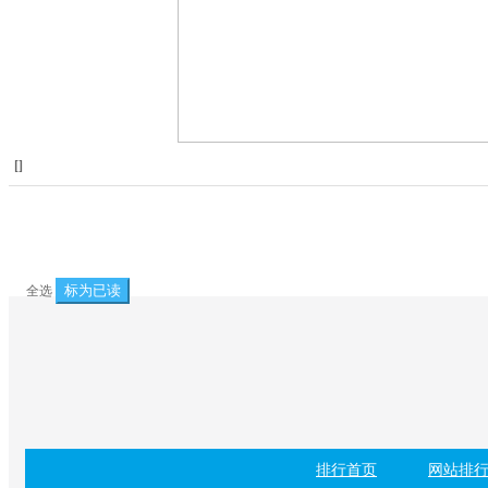
[
]
标为已读
全选
排行首页
网站排