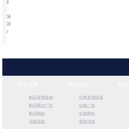
8
...
58
59
»
我是买家
我是卖家
站长
购买友情链接
出售友情链接
购买图文广告
出售广告
购买网站
出售网站
买家须知
卖家须知