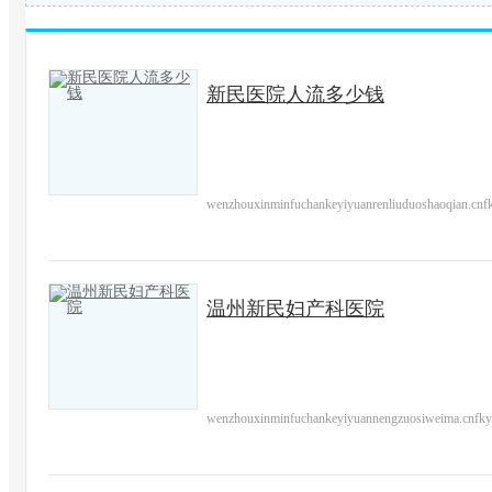
新民医院人流多少钱
wenzhouxinminfuchankeyiyuanrenliuduoshaoqian.cnf
温州新民妇产科医院
wenzhouxinminfuchankeyiyuannengzuosiweima.cnfky