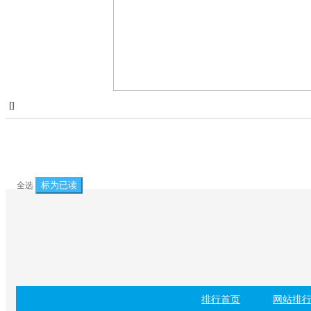
[
]
标为已读
全选
排行首页
网站排