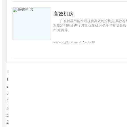
高效机房
广东特菱节能空调提供高效制冷机房,高效冷却
对制冷剂循环进行调节,优化机房温度,湿度等参数,
州,东莞等。
www.gxjflqt.com
-
2023-06-30
«
1
2
3
4
5
6
7