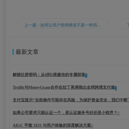
上一篇：如何让用户觉得推送不是一种消息打扰？
最新文章
解锁社群密码：从0到1搭建你的专属部落
1
TruBit与MoneyGram合作在拉丁美洲推出全球跨境支付服
2
支付宝提示“当前操作可能存在风险，为保护资金安全，我们中断
如果公司要求只能认证一个，是认证服务号好还是小程序？
4
AIGC 平衡 SEO 与用户体验的深度解决方案
5