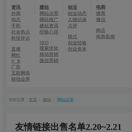
资讯
建站
创业
电商
外闻
网站运营
创业动态
微商
动态
网站推广
人物访谈
微信
手机
建站资讯
点评
网店
社会热点
经验心得
模式
电商新闻
科技评论
SEO
创业经验
搜索优化
直播
创业资本
移动营销
网红
微信营销
V R
广告
互联网络
移动业界
当前位置：
首页
建站
网站运营
>
>
友情链接出售名单2.20~2.21