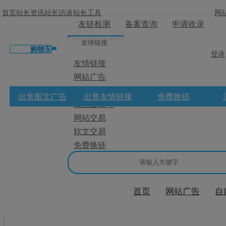
首页
站长资讯
站长访谈
站长工具
网
友链检测
备案查询
申请收录
友情链接
购物车
登录
友情链接
网站广告
×
微博广告
出售图文广告
出售友情链接
免费换链
微信公众号
消息盒
网站交易
软文交易
免费换链
首页
网站广告
自