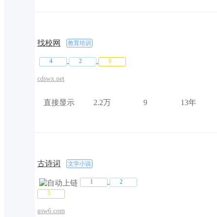
找校网
教育培训
4
2
0
cdswx.net
直接显示
2.2万
9
13年
古诗词
文学小说
1
2
5
gsw6.com