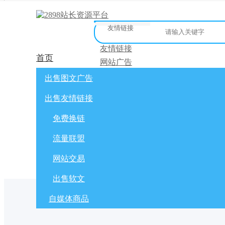
友情链接
友情链接
首页
网站广告
微博广告
网站广告
自媒体广告
友链买卖
网站交
出售图文广告
[
]
微信公众号
免费换链
出售友情链接
网站交易
流量联盟
软文交易
免费换链
免费换链
积分商城
流量联盟
全选
标为已读
出售/交换
网站交易
出售软文
自媒体商品