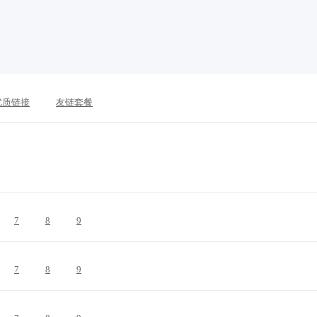
优质链接
友链套餐
7
8
9
7
8
9