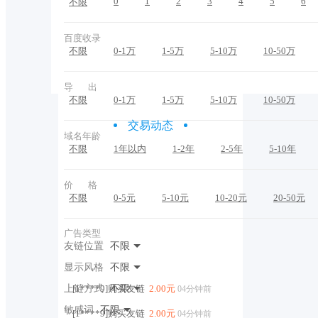
0
1
2
3
4
5
6
不限
百度收录
不限
0-1万
1-5万
5-10万
10-50万
导 出
不限
0-1万
1-5万
5-10万
10-50万
交易动态
域名年龄
不限
1年以内
1-2年
2-5年
5-10年
价 格
不限
0-5元
5-10元
10-20元
20-50元
广告类型
友链位置
不限
显示风格
不限
上链方式
[1****9]购买友链
不限
2.00元
04分钟前
敏感词
不限
[1****9]购买友链
2.00元
04分钟前