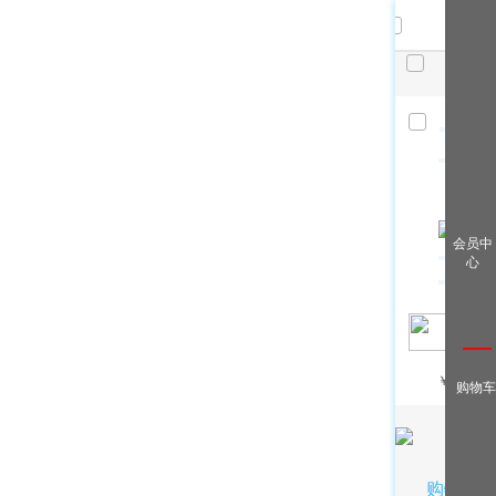
共
件，
已选
件
清空
查看全
会员中
部
心
￥
/月
购物车
购物车