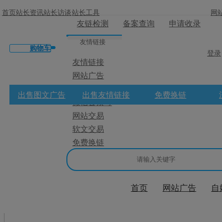
首页
站长资讯
站长访谈
站长工具
网
友链检测
备案查询
申请收录
友情链接
购物车
登录
友情链接
网站广告
×
微博广告
出售图文广告
出售友情链接
免费换链
微信公众号
消息盒
网站交易
软文交易
免费换链
首页
网站广告
自