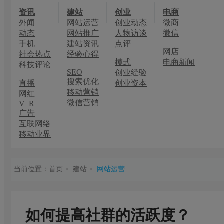
资讯
建站
创业
电商
外闻
网站运营
创业动态
微商
动态
网站推广
人物访谈
微信
手机
建站资讯
点评
网店
社会热点
经验心得
模式
电商新闻
科技评论
SEO
创业经验
搜索优化
直播
创业资本
移动营销
网红
微信营销
V R
广告
互联网络
移动业界
当前位置：
首页
建站
网站运营
>
>
如何提高社群的活跃度？