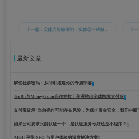
上一篇：实体店纷纷倒闭，实体创业难做的原因是什么？
最新文章
解锁社群密码：从0到1搭建你的专属部落
1
TruBit与MoneyGram合作在拉丁美洲推出全球跨境支付服
2
支付宝提示“当前操作可能存在风险，为保护资金安全，我们中断
如果公司要求只能认证一个，是认证服务号好还是小程序？
4
AIGC 平衡 SEO 与用户体验的深度解决方案
5