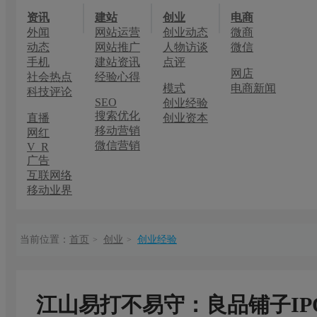
资讯
建站
创业
电商
外闻
网站运营
创业动态
微商
动态
网站推广
人物访谈
微信
手机
建站资讯
点评
网店
社会热点
经验心得
模式
电商新闻
科技评论
SEO
创业经验
搜索优化
直播
创业资本
移动营销
网红
微信营销
V R
广告
互联网络
移动业界
当前位置：
首页
创业
创业经验
>
>
江山易打不易守：良品铺子I