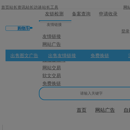
首页
站长资讯
站长访谈
站长工具
网
友链检测
备案查询
申请收录
友情链接
购物车
登录
友情链接
网站广告
×
微博广告
出售图文广告
出售友情链接
免费换链
微信公众号
消息盒
网站交易
软文交易
免费换链
首页
网站广告
自