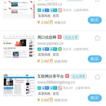
www.09783.cn
1
0
导出:
0
上链率:
99%
直显风格
首页
购买
¥
/月
2
.
00
销量
319
周口信息网
信息分类
www.yqlinks.cn
0
0
导出:
8
上链率:
99%
直显风格
首页
购买
¥
/月
2
.
00
销量
2586
互联网分享平台
论坛博客
www.666dongdong.cn
0
0
导出:
23
上链率:
98%
直显风格
首页
购买
¥
/月
2
.
00
销量
3224