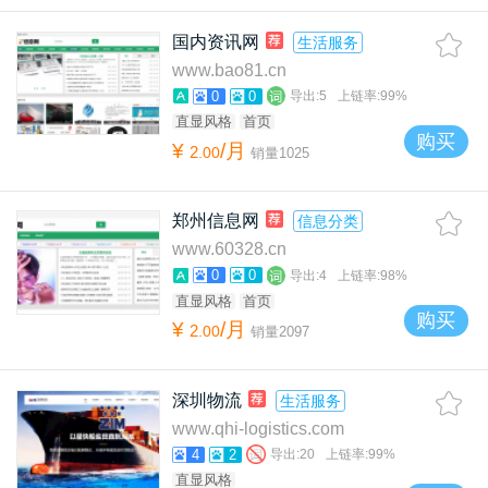
国内资讯网
生活服务
www.bao81.cn
0
0
导出:
5
上链率:
99%
直显风格
首页
购买
¥
/月
2
.
00
销量
1025
郑州信息网
信息分类
www.60328.cn
0
0
导出:
4
上链率:
98%
直显风格
首页
购买
¥
/月
2
.
00
销量
2097
深圳物流
生活服务
www.qhi-logistics.com
4
2
导出:
20
上链率:
99%
直显风格