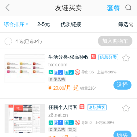
友链买卖
套餐
综合排序
2-5元
优质链接
筛选
加入购物车
全选(已选
0
个)
生活分类-权高秒收
信息分类
txcx.com
5
5
导出:
35
上链率:
99%
直显风格
选择
¥
/月
起
20
.
00
销量
2164
任鹏个人博客
论坛博客
z6.net.cn
4
1
导出:
0
上链率:
99%
直显风格
首页
购买