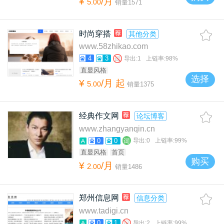
¥
/月
5
.
00
销量
1571
时尚穿搭
其他分类
www.58zhikao.com
4
3
导出:
1
上链率:
98%
直显风格
选择
¥
/月
起
5
.
00
销量
1375
经典作文网
论坛博客
www.zhangyanqin.cn
0
0
导出:
0
上链率:
99%
直显风格
首页
购买
¥
/月
2
.
00
销量
1486
郑州信息网
信息分类
www.tadigi.cn
0
1
导出:
2
上链率:
99%