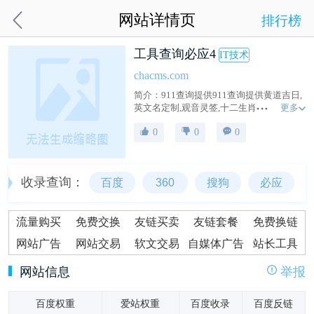
网站详情页
排行榜
工具查询必应4
IT技术
chacms.com
简介：911查询提供911查询提供黄道吉日,
更多
英文名定制,观音灵签,十二生肖运势,周公解
梦,手机号码吉凶,邮编,列车时刻表,唐诗宋
0
0
0
词,成语,字典,词典,百家姓,百科全书,谜语等
查询服务。911查询是免费实用查询工具大
全网站。
收录查询：
百度
360
搜狗
必应
流量购买
免费交换
友链买卖
友链套餐
免费换链
网站广告
网站交易
软文交易
自媒体广告
站长工具
网站信息
举报
百度权重
爱站权重
百度收录
百度反链