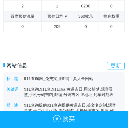
2
1
6200
0
百度预估流量
预估日均IP
360收录
搜狗权重
0
209
0
0
网站信息
更新
标 题
911查询网_免费实用查询工具大全网站
关键词
911查询,911查,911cha,黄道吉日,周公解梦,观音灵
签,手机号码吉凶,邮编,号码吉凶,IP地址,列车时刻表
描 述
911查询提供911查询提供黄道吉日,英文名定制,观音
灵签,十二生肖运势,周公解梦,手机号码吉凶,邮编,列
车时刻表,唐诗宋词,成语,字典,词典,百家姓,百科全书,
购买
谜语等查询服务。911查询是免费实用查询工具大全
网站。