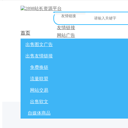
友情链接
友情链接
首页
网站广告
微博广告
网站广告
自媒体广告
友链买卖
网站交
出售图文广告
[
]
微信公众号
免费换链
出售友情链接
网站交易
流量联盟
软文交易
免费换链
免费换链
积分商城
流量联盟
全选
标为已读
出售/交换
网站交易
出售软文
自媒体商品