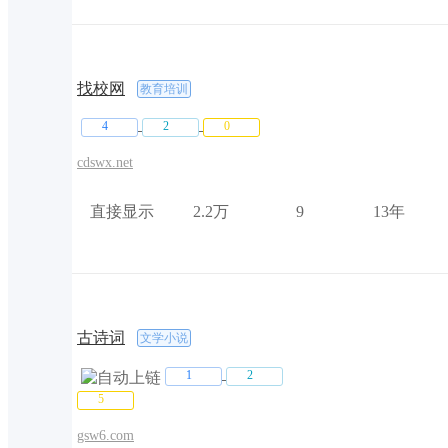
找校网
教育培训
4
2
0
cdswx.net
直接显示
2.2万
9
13年
古诗词
文学小说
1
2
5
gsw6.com