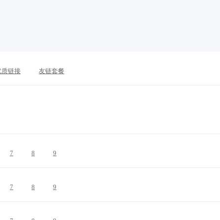
优质链接
友链套餐
7
8
9
7
8
9