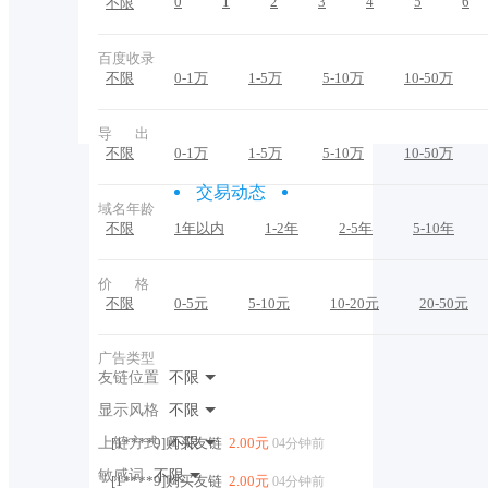
0
1
2
3
4
5
6
不限
百度收录
不限
0-1万
1-5万
5-10万
10-50万
导 出
不限
0-1万
1-5万
5-10万
10-50万
交易动态
域名年龄
不限
1年以内
1-2年
2-5年
5-10年
价 格
不限
0-5元
5-10元
10-20元
20-50元
广告类型
友链位置
不限
显示风格
不限
上链方式
[1****9]购买友链
不限
2.00元
04分钟前
敏感词
不限
[1****9]购买友链
2.00元
04分钟前