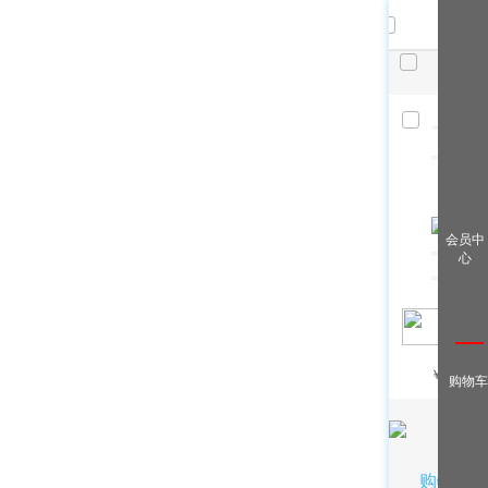
共
件，
已选
件
清空
查看全
会员中
部
心
￥
/月
购物车
购物车