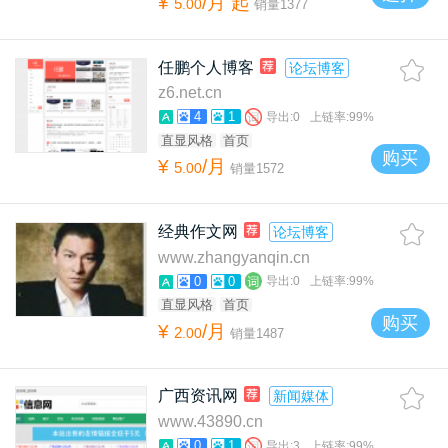
¥
/月
起
5
.
00
销量
1377
任鹏个人博客
论坛博客
z6.net.cn
4
1
导出:
0
上链率:
99%
直显风格
首页
购买
¥
/月
5
.
00
销量
1572
经典作文网
论坛博客
www.zhangyanqin.cn
0
0
导出:
0
上链率:
99%
直显风格
首页
购买
¥
/月
2
.
00
销量
1487
广西资讯网
新闻媒体
www.43890.cn
0
1
导出:
3
上链率:
99%