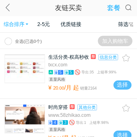
友链买卖
套餐
综合排序
2-5元
优质链接
筛选
加入购物车
全选(已选
0
个)
生活分类-权高秒收
信息分类
txcx.com
5
5
导出:
35
上链率:
99%
直显风格
选择
¥
/月
起
20
.
00
销量
2164
时尚穿搭
其他分类
www.58zhikao.com
4
3
导出:
1
上链率:
98%
直显风格
选择