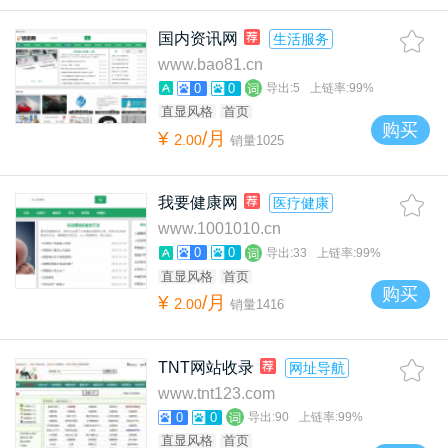
国内资讯网
生活服务
www.bao81.cn
0
0
导出:
5
上链率:
99%
直显风格
首页
购买
¥
/月
2
.
00
销量
1025
我要健康网
医疗健康
www.1001010.cn
0
0
导出:
33
上链率:
99%
直显风格
首页
购买
¥
/月
2
.
00
销量
1416
TNT网站收录
网址导航
www.tnt123.com
0
0
导出:
90
上链率:
99%
直显风格
首页