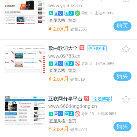
www.yqlinks.cn
0
0
导出:
8
上链率:
99%
直显风格
首页
购买
¥
/月
2
.
00
销量
2586
歌曲歌词大全
休闲娱乐
www.09783.cn
0
0
导出:
0
上链率:
99%
直显风格
首页
购买
¥
/月
2
.
00
销量
319
互联网分享平台
论坛博客
www.666dongdong.cn
0
0
导出:
23
上链率:
98%
直显风格
首页
购买
¥
/月
2
.
00
销量
3224