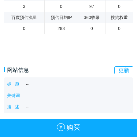
3
0
97
0
百度预估流量
预估日均IP
360收录
搜狗权重
0
283
0
0
网站信息
更新
标 题
--
关键词
--
描 述
--
购买