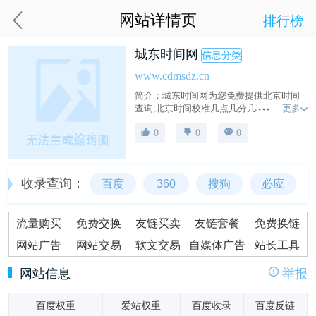
网站详情页
排行榜
城东时间网
信息分类
www.cdmsdz.cn
简介：城东时间网为您免费提供北京时间
更多
查询,北京时间校准几点几分几秒,北京时间
校准毫秒在线显示,在线时差换算,还提供世
0
0
0
界各地主要城市时间查询、时区查询、与
北京时差对照表等信息。
收录查询：
百度
360
搜狗
必应
流量购买
免费交换
友链买卖
友链套餐
免费换链
网站广告
网站交易
软文交易
自媒体广告
站长工具
网站信息
举报
百度权重
爱站权重
百度收录
百度反链