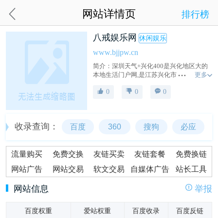
网站详情页
排行榜
八戒娱乐网
休闲娱乐
www.bjjpw.cn
简介：深圳天气+兴化400是兴化地区大的
更多
本地生活门户网,是江苏兴化市民最爱上的
网站,竭诚为商家与网民服务。
0
0
0
收录查询：
百度
360
搜狗
必应
流量购买
免费交换
友链买卖
友链套餐
免费换链
网站广告
网站交易
软文交易
自媒体广告
站长工具
网站信息
举报
百度权重
爱站权重
百度收录
百度反链