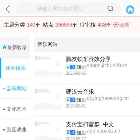
主题分类
140
站点
250666
待审核
408
收录
个
个
个
音乐网站
最新收录
鹏友锁车音效分享
sound.jichun29.cn
0
0
休闲娱乐
2026-08-05
音乐网站
硬汉云音乐
dj.yinghanwang.cn
0
0
2026-06-01
文化艺术
支付宝扫雷群–中文
梨园戏曲
app.appzxfz.cn
0
0
2026-05-27