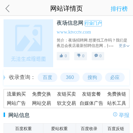
网站详情页
排行榜
夜场信息网
行业门户
www.ktvcctv.com
简介：夜场招聘网:想要找工作吗？我们是
更多
夜总会夜店最新招聘信息网，提供夜场
KTV招聘和夜总会招聘信息，赶快加入我
0
0
0
们，寻找你的工作机会！助您找到心仪的
工作机会，足浴兼职及求职信息就来夜场
招聘网。
收录查询：
百度
360
搜狗
必应
流量购买
免费交换
友链买卖
友链套餐
免费换链
网站广告
网站交易
软文交易
自媒体广告
站长工具
网站信息
举报
百度权重
爱站权重
百度收录
百度反链