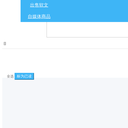
出售软文
自媒体商品
[
]
标为已读
全选