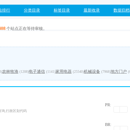
站排行
分类目录
标签目录
最新收录
数据归档
408
个站点正在等待审核。
农林牧渔
电子通信
家用电器
机械设备
地方门户
3)
(1208)
(1141)
(25540)
(7968)
(
PR:
询,行政区划代码
0
BR: