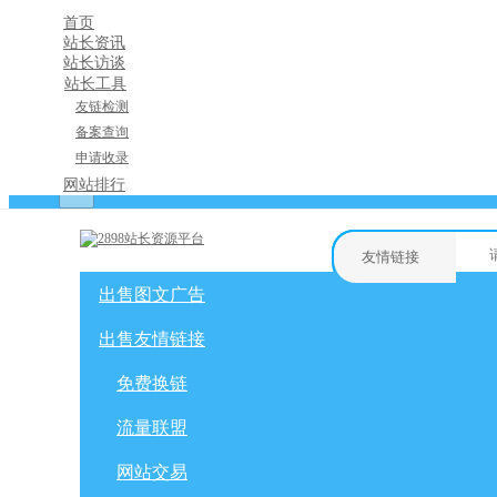
首页
站长资讯
站长访谈
站长工具
友链检测
备案查询
申请收录
×
网站排行
消息盒
友情链接
出售图文广告
购物车
友情链接
网站广告
自媒体广告
出售友情链接
网站广告
微博广告
免费换链
免费换链
微信公众号
流量联盟
网站交易
流量联盟
软文交易
积分商城
网站交易
免费换链