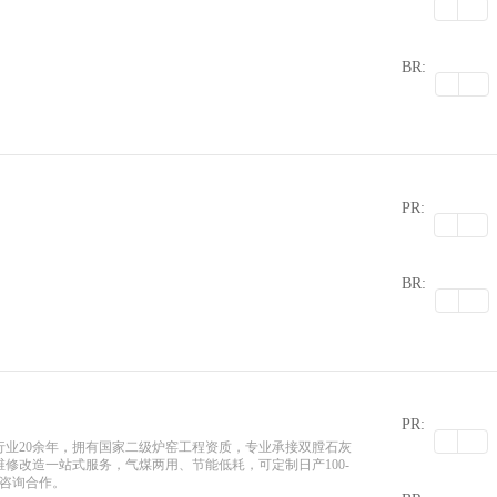
0
BR:
PR:
0
BR:
PR:
行业20余年，拥有国家二级炉窑工程资质，专业承接双膛石灰
修改造一站式服务，气煤两用、节能低耗，可定制日产100-
0
迎咨询合作。