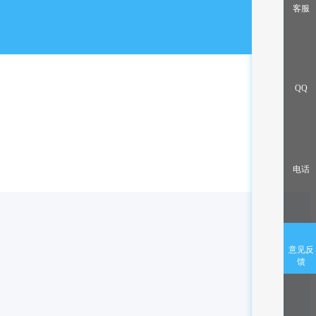
出售/交换
客服
QQ
电话
意见反
馈