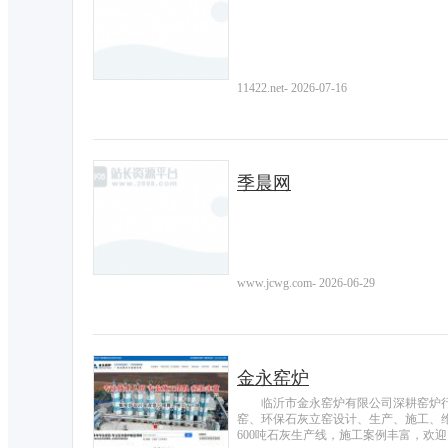
11422.net
-
2026-07-16
季晨网
www.jcwg.com
-
2026-06-29
金永窑炉
临沂市金永窑炉有限公司深耕窑炉
窑、环保石灰立窑设计、生产、施工、维
600吨石灰生产线，施工案例丰富，欢