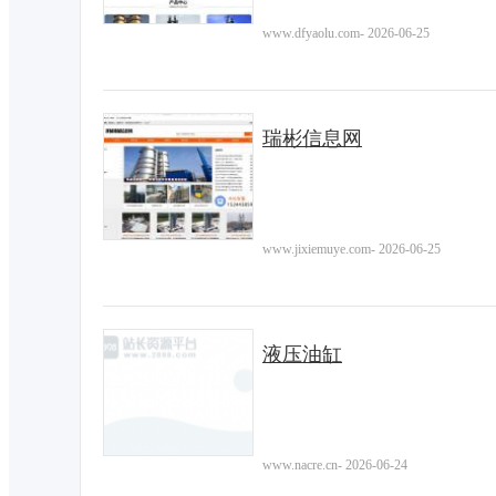
www.dfyaolu.com
-
2026-06-25
瑞彬信息网
www.jixiemuye.com
-
2026-06-25
液压油缸
www.nacre.cn
-
2026-06-24