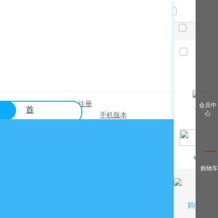
共
件，
已选
件
清空
查看全
登录
注册
|
会员中
首
部
心
手机版本
页
帮助中心
关于购买？
￥
/月
关于出售？
购物车
常见问题？
关于充值？
关于提现？
购物车