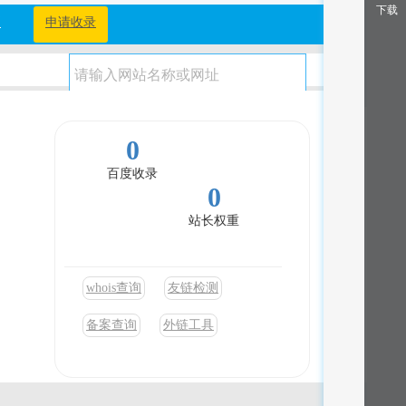
下载
档
申请收录
0
百度收录
0
站长权重
whois查询
友链检测
备案查询
外链工具