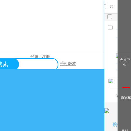
共
件，已
选
件
清空
|
登录
注册
查看全
会员中
搜索
手机版本
心
部
帮助中心
关于购买？
关于出售？
常见问题？
￥
/月
购物车
关于充值？
关于提现？
购物车