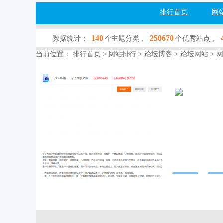
排行首页
网
140
250670
数据统计：
个主题分类，
个优秀站点，
当前位置：
排行首页
>
网站排行
>
论坛博客
>
论坛网站
>
网
只热爱学
gaokao66.cn
网站行业：
论坛
收录查询：
[百
网站简介：只热