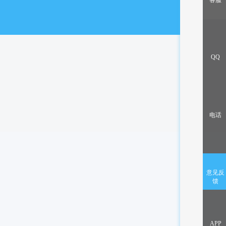
客服
出售/交换
QQ
电话
意见反
馈
APP