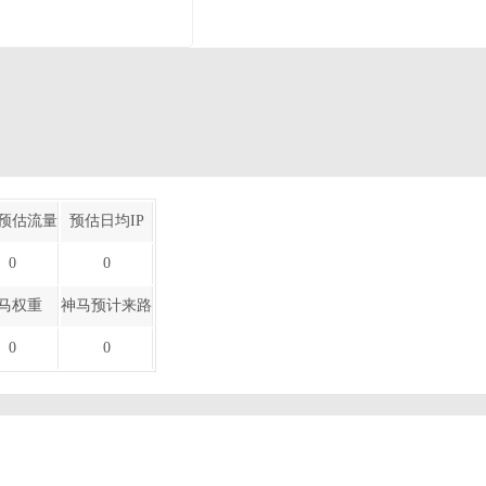
预估流量
预估日均IP
0
0
马权重
神马预计来路
0
0