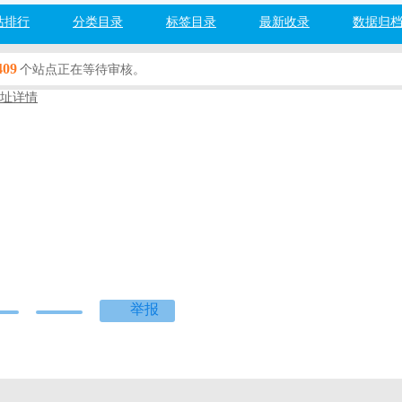
站排行
分类目录
标签目录
最新收录
数据归
409
个站点正在等待审核。
址详情
习
博客
百度网址安全检测：
检测中...
度]
[360]
[搜狗]
[必应]
爱学习
举报