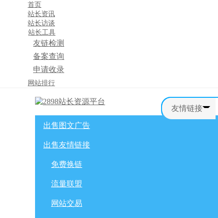
首页
站长资讯
站长访谈
站长工具
友链检测
备案查询
申请收录
×
网站排行
消息盒
友情链接
出售图文广告
首页
购物车
友情链接
出售友情链接
网站广告
自媒体广告
网站广告
微博广告
免费换链
免费换链
微信公众号
流量联盟
流量联盟
网站交易
积分商城
软文交易
网站交易
免费换链