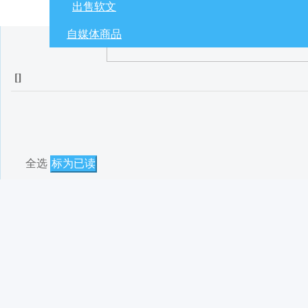
出售软文
自媒体商品
[
]
全选
标为已读