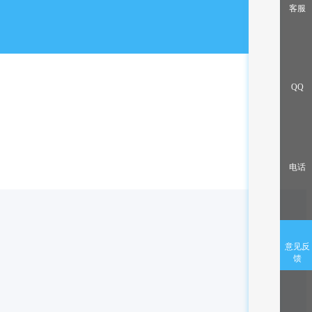
出售/交换
客服
QQ
电话
意见反
馈