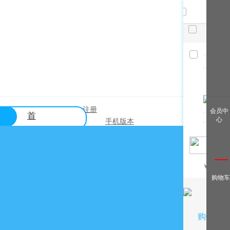
共
件，
已选
件
清空
查看全
登录
注册
|
会员中
首
部
心
手机版本
页
帮助中心
关于购买？
￥
/月
关于出售？
购物车
常见问题？
关于充值？
关于提现？
购物车