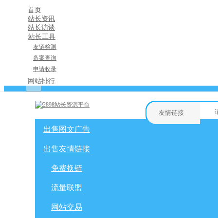
首页
站长资讯
站长访谈
站长工具
友链检测
备案查询
申请收录
×
网站排行
消息盒
友情链接
出售图文广告
购物车
友情链接
网站广告
自媒体广告
出售友情链接
网站广告
微博广告
免费换链
免费换链
微信公众号
流量联盟
网站交易
流量联盟
软文交易
积分商城
网站交易
免费换链