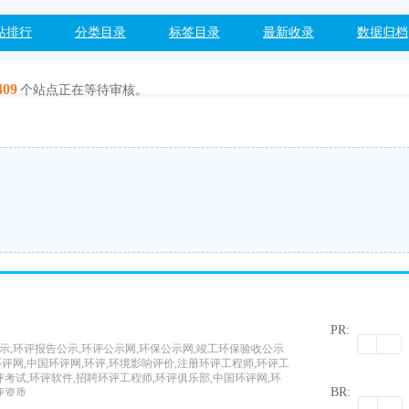
站排行
分类目录
标签目录
最新收录
数据归档
409
个站点正在等待审核。
PR:
示,环评报告公示,环评公示网,环保公示网,竣工环保验收公示
,环评网,中国环评网,环评,环境影响评价,注册环评工程师,环评工
0
评考试,环评软件,招聘环评工程师,环评俱乐部,中国环评网,环
BR:
评资质