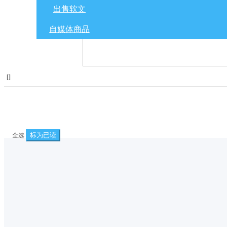
出售软文
自媒体商品
[
]
标为已读
全选