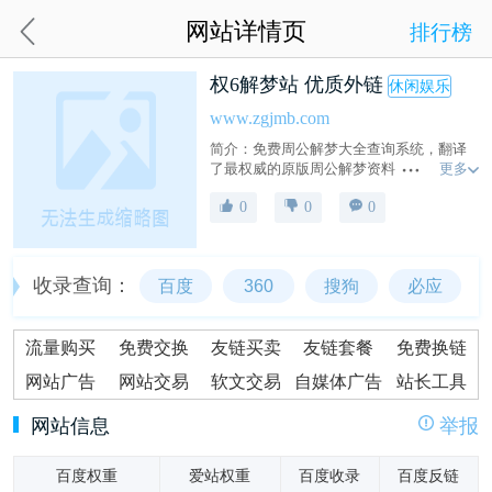
网站详情页
排行榜
权6解梦站 优质外链
休闲娱乐
www.zgjmb.com
简介：免费周公解梦大全查询系统，翻译
更多
了最权威的原版周公解梦资料，拥有最全
面的现代周公解梦破解大全查询数据，供
0
0
0
广大网友进行免费解梦查询。同时有免费
在线解梦平台为网友解答梦境。
收录查询：
百度
360
搜狗
必应
流量购买
免费交换
友链买卖
友链套餐
免费换链
网站广告
网站交易
软文交易
自媒体广告
站长工具
网站信息
举报
百度权重
爱站权重
百度收录
百度反链