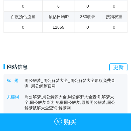
0
6
0
0
百度预估流量
预估日均IP
360收录
搜狗权重
0
12855
0
0
网站信息
更新
标 题
周公解梦_周公解梦大全_周公解梦大全原版免费查
询_周公解梦官网
关键词
周公解梦,周公解梦大全,周公解梦大全查询,解梦大
全,周公解梦查询,免费周公解梦,原版周公解梦,周公
解梦破解大全查询,解梦网
描 述
免费周公解梦大全查询系统，翻译了最权威的原版周
购买
公解梦资料，拥有最全面的现代周公解梦破解大全查
询数据，供广大网友进行免费解梦查询。同时有免费