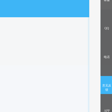
客服
出售/交换
QQ
电话
意见反
馈
APP