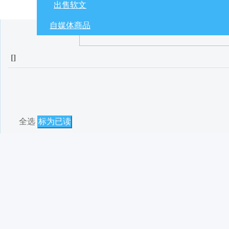
出售软文
自媒体商品
[
]
全选
标为已读