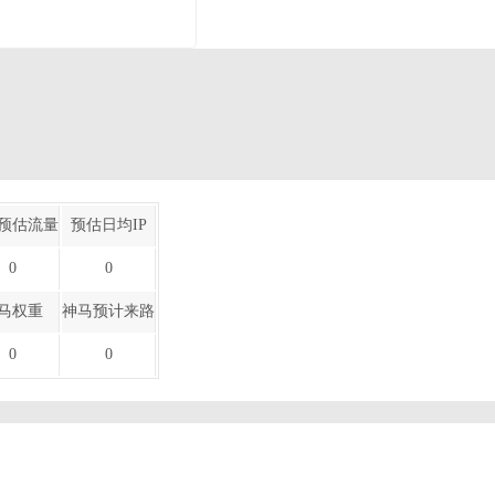
预估流量
预估日均IP
0
0
马权重
神马预计来路
0
0