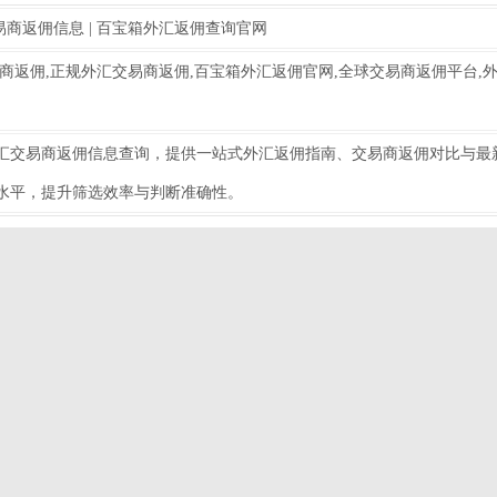
易商返佣信息 | 百宝箱外汇返佣查询官网
商返佣,正规外汇交易商返佣,百宝箱外汇返佣官网,全球交易商返佣平台,
汇交易商返佣信息查询，提供一站式外汇返佣指南、交易商返佣对比与最
水平，提升筛选效率与判断准确性。