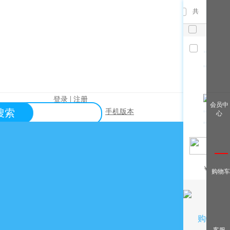
共
件，已
选
件
清空
|
登录
注册
查看全
会员中
搜索
手机版本
心
部
帮助中心
关于购买？
关于出售？
常见问题？
￥
/月
购物车
关于充值？
关于提现？
购物车