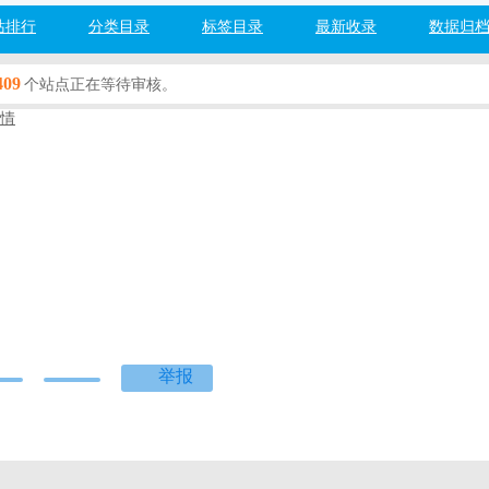
站排行
分类目录
标签目录
最新收录
数据归
409
个站点正在等待审核。
情
财经
百度网址安全检测：
检测中...
度]
[360]
[搜狗]
[必应]
箱外汇专注全球正规外汇交易商返佣信息查询，提供一站式外汇返佣指南
策信息，帮助用户高效了解合规平台返佣规则、交易条件与返佣水平，提
举报