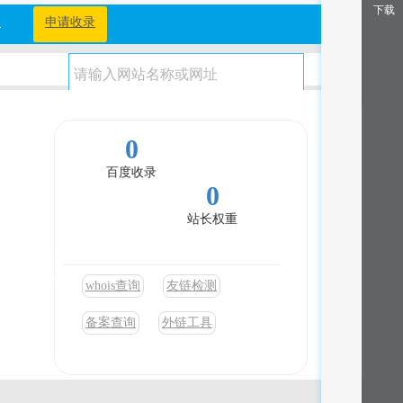
下载
档
申请收录
0
百度收录
0
站长权重
、交易商返
升筛选效率
whois查询
友链检测
备案查询
外链工具