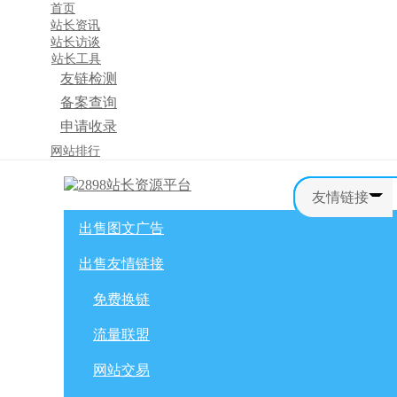
首页
站长资讯
站长访谈
站长工具
友链检测
备案查询
申请收录
×
网站排行
消息盒
友情链接
出售图文广告
首页
购物车
友情链接
出售友情链接
网站广告
自媒体广告
网站广告
微博广告
免费换链
免费换链
微信公众号
流量联盟
流量联盟
网站交易
积分商城
软文交易
网站交易
免费换链