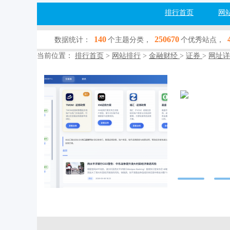
排行首页
网
140
250670
数据统计：
个主题分类，
个优秀站点，
当前位置：
排行首页
>
网站排行
>
金融财经
>
证券
>
网址详
外汇返佣
rebate-100.com
网站行业：
金融
收录查询：
[百
网站简介：百宝
佣对比与最新政
与判断准确性。