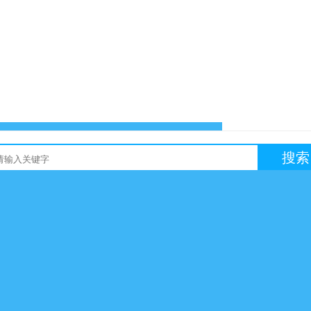
搜索
友链买卖
网站交易
软文交易