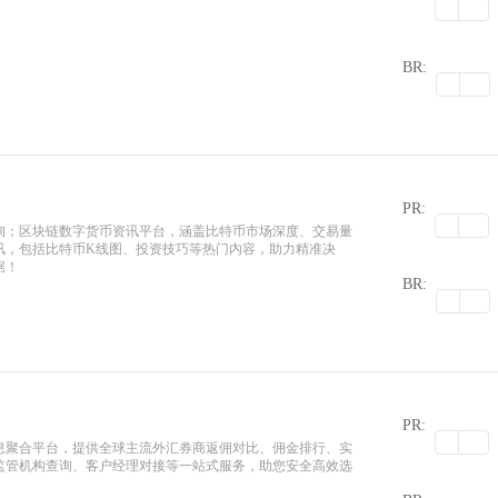
0
BR:
PR:
询；区块链数字货币资讯平台，涵盖比特币市场深度、交易量
讯，包括比特币K线图、投资技巧等热门内容，助力精准决
0
据！
BR:
PR:
息聚合平台，提供全球主流外汇券商返佣对比、佣金排行、实
、监管机构查询、客户经理对接等一站式服务，助您安全高效选
0