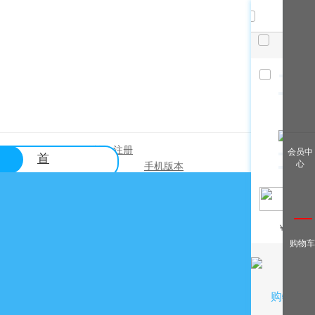
共
件，
已选
件
清空
查看全
登录
注册
|
会员中
首
部
心
手机版本
页
帮助中心
关于购买？
￥
/月
关于出售？
购物车
常见问题？
关于充值？
关于提现？
购物车