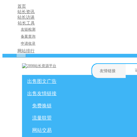
首页
站长资讯
站长访谈
站长工具
友链检测
备案查询
申请收录
×
网站排行
消息盒
友情链接
出售图文广告
购物车
友情链接
网站广告
自媒体广告
出售友情链接
网站广告
微博广告
免费换链
免费换链
微信公众号
流量联盟
网站交易
流量联盟
软文交易
积分商城
网站交易
免费换链