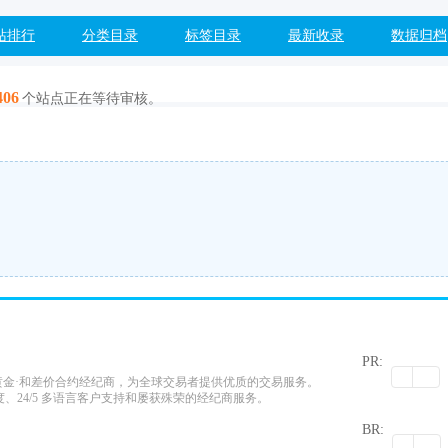
站排行
分类目录
标签目录
最新收录
数据归档
406
个站点正在等待审核。
PR:
的在线黄金·和差价合约经纪商，为全球交易者提供优质的交易服务。
、24/5 多语言客户支持和屡获殊荣的经纪商服务。
0
BR: