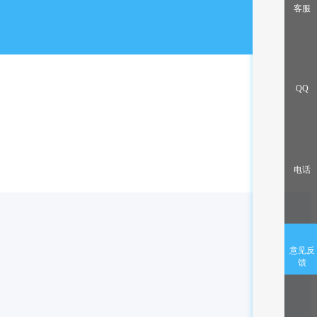
出售/交换
客服
QQ
电话
意见反
馈