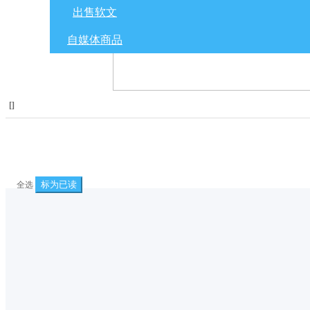
出售软文
自媒体商品
[
]
标为已读
全选