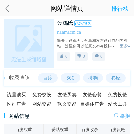
网站详情页
排行榜
设鸡氏
论坛博客
hanmacm.cn
简介：设鸡氏，分享和发布设计作品的网
更多
站，这里你可以任意发布与设计相关的内
容。
0
0
0
收录查询：
百度
360
搜狗
必应
流量购买
免费交换
友链买卖
友链套餐
免费换链
网站广告
网站交易
软文交易
自媒体广告
站长工具
网站信息
举报
百度权重
爱站权重
百度收录
百度反链