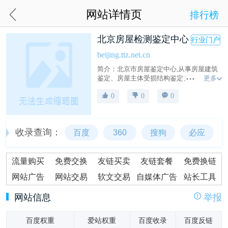
网站详情页
排行榜
北京房屋检测鉴定中心
行业门户
beijing.ttz.net.cn
简介：北京市房屋鉴定中心,从事房屋建筑
更多
鉴定、房屋主体受损结构鉴定、厂房办公
楼鉴定、房屋抗震检测、工程质量检测鉴
0
0
0
定、结构**性鉴定、建筑质量鉴定电话
13520235781
收录查询：
百度
360
搜狗
必应
流量购买
免费交换
友链买卖
友链套餐
免费换链
网站广告
网站交易
软文交易
自媒体广告
站长工具
网站信息
举报
百度权重
爱站权重
百度收录
百度反链