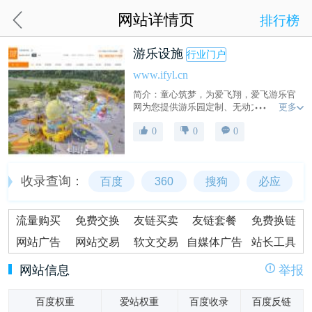
网站详情页
排行榜
游乐设施
行业门户
www.ifyl.cn
简介：童心筑梦，为爱飞翔，爱飞游乐官
更多
网为您提供游乐园定制、无动力游乐设备
定制、儿童乐园定制、淘气堡定制、幼儿
0
0
0
园设施定制、水上乐园定制、乐园场地免
费测量服务、0元设计。网上定制个性化乐
园，更安全,更方便，更省钱！
收录查询：
百度
360
搜狗
必应
流量购买
免费交换
友链买卖
友链套餐
免费换链
网站广告
网站交易
软文交易
自媒体广告
站长工具
网站信息
举报
百度权重
爱站权重
百度收录
百度反链