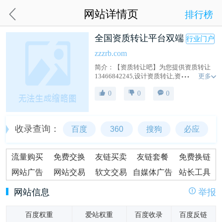
网站详情页
排行榜
全国资质转让平台双端
行业门户
zzzrb.com
简介：【资质转让吧】为您提供资质转让
更多
13466842245,设计资质转让,资质代办,一级
资质转让,二级资质转让,设计资质代办,乙级
0
0
0
资质转让,甲级资质转让,承装修试资质转让,
股权买卖等业务为全国数千家企业提供过
相关服务,想要了解价格、费用以及服务方
面请咨询服务热线:13466842245。建筑资
收录查询：
百度
360
搜狗
必应
质转让,市政资质转让,电力资质转让,矿山资
质转让,冶金资质转让,通信资质转让,机电资
质转让,水利资质转让,公路资
流量购买
免费交换
友链买卖
友链套餐
免费换链
网站广告
网站交易
软文交易
自媒体广告
站长工具
网站信息
举报
百度权重
爱站权重
百度收录
百度反链