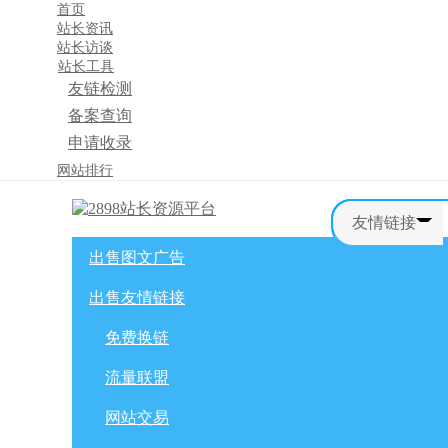
首页
站长资讯
站长访谈
站长工具
友链检测
备案查询
申请收录
×
网站排行
消息盒
友情链接
出售图文广告
首页
购物车
友情链接
出售友情链接
网站广告
自媒体广告
网站广告
微博广告
免费换链
免费换链
微信公众号
流量联盟
流量联盟
网站交易
积分商城
软文交易
网站交易
免费换链