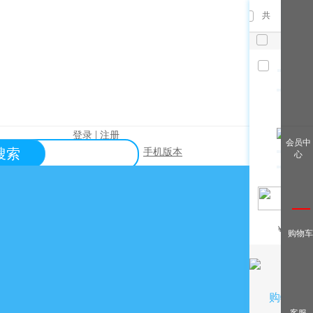
共
件，已
选
件
清空
|
登录
注册
查看全
会员中
搜索
手机版本
心
部
帮助中心
关于购买？
关于出售？
常见问题？
￥
/月
购物车
关于充值？
关于提现？
购物车