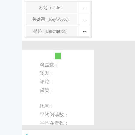
标题（Title）
--
关键词（KeyWords）
--
描述（Description）
--
粉丝数：
转发：
评论：
点赞：
地区：
平均阅读数：
平均在看数：