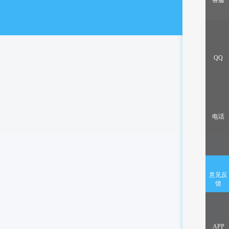
客服
出售/交换
QQ
电话
意见反
馈
APP