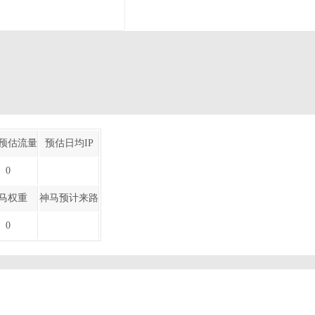
预估流量
预估日均IP
0
马权重
神马预计来路
0