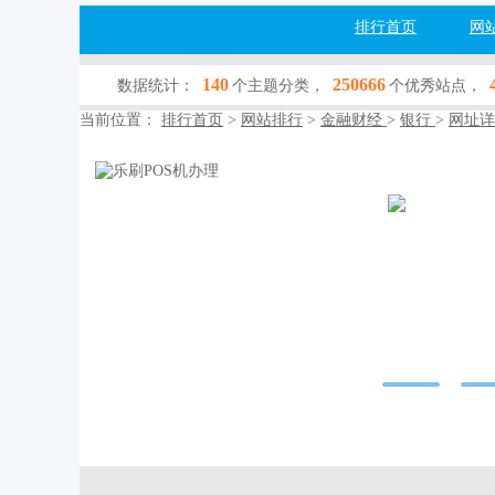
排行首页
网
140
250666
数据统计：
个主题分类，
个优秀站点，
当前位置：
排行首页
>
网站排行
>
金融财经
>
银行
>
网址详
乐刷POS
b06.cn
网站行业：
金融
收录查询：
[百
网站简介：--