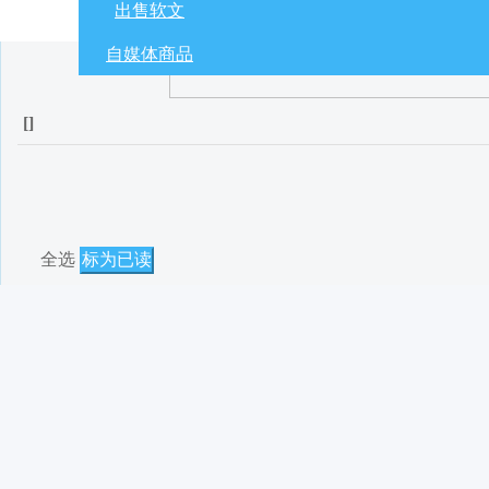
出售软文
自媒体商品
[
]
全选
标为已读