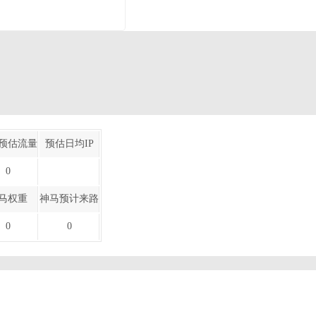
预估流量
预估日均IP
0
马权重
神马预计来路
0
0