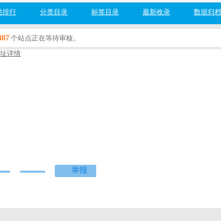
站排行
分类目录
标签目录
最新收录
数据归
407
个站点正在等待审核。
址详情
om
娱乐
百度网址安全检测：
检测中...
度]
[360]
[搜狗]
[必应]
网(banzou88.com)高音质伴奏下载,在线消音,在线升降调,专业欧美伴奏
举报