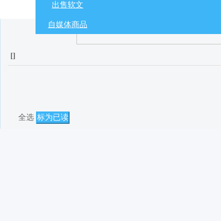
出售软文
自媒体商品
[
]
全选
标为已读