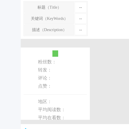
标题（Title）
--
关键词（KeyWords）
--
描述（Description）
--
粉丝数：
转发：
评论：
点赞：
地区：
平均阅读数：
平均在看数：