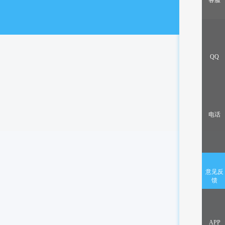
客服
出售/交换
QQ
电话
意见反
馈
APP