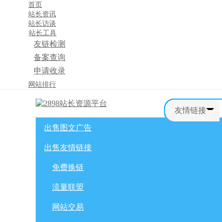
首页
站长资讯
站长访谈
站长工具
友链检测
备案查询
申请收录
×
网站排行
消息盒
友情链接
出售图文广告
首页
购物车
友情链接
出售友情链接
网站广告
自媒体广告
网站广告
微博广告
免费换链
免费换链
微信公众号
流量联盟
流量联盟
网站交易
积分商城
软文交易
网站交易
免费换链