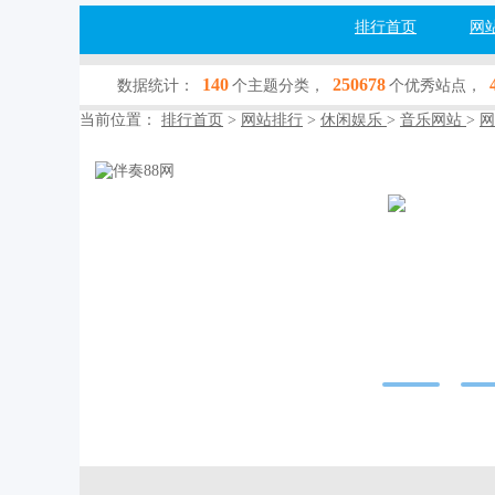
排行首页
网
140
250678
数据统计：
个主题分类，
个优秀站点，
当前位置：
排行首页
>
网站排行
>
休闲娱乐
>
音乐网站
>
网
伴奏88网
www.banzou88.c
网站行业：
休闲
收录查询：
[百
网站简介：伴奏88