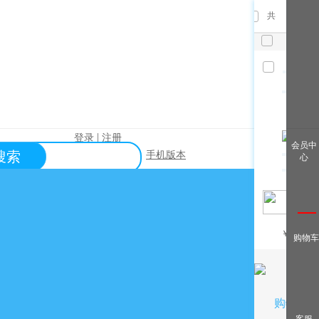
共
件，已
选
件
清空
|
登录
注册
查看全
会员中
搜索
手机版本
心
部
帮助中心
关于购买？
关于出售？
常见问题？
￥
/月
购物车
关于充值？
关于提现？
购物车