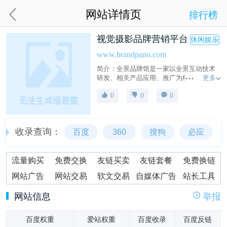
网站详情页
排行榜
视觉摄影品牌营销平台
休闲娱乐
www.brandpano.com
简介：全景品牌馆是一家以全景互动技术
更多
研发、相关产品应用、推广为核心业务的
全景运营服务公司，投资经营业务包括全
0
0
0
景软件开发、全景品牌馆平台运营、全景
互联网营销推广、全景数字全案系统等。
收录查询：
百度
360
搜狗
必应
流量购买
免费交换
友链买卖
友链套餐
免费换链
网站广告
网站交易
软文交易
自媒体广告
站长工具
网站信息
举报
百度权重
爱站权重
百度收录
百度反链