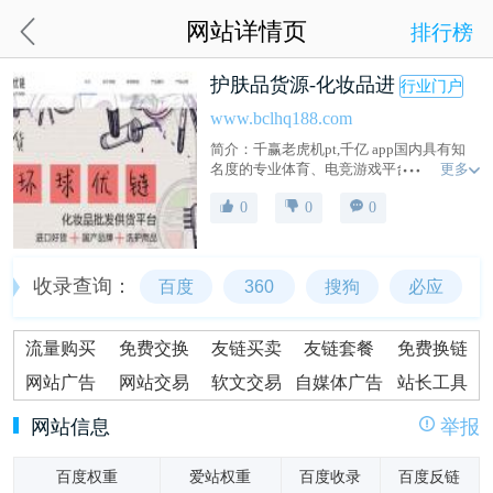
网站详情页
排行榜
护肤品货源-化妆品进
行业门户
www.bclhq188.com
简介：千赢老虎机pt,千亿 app国内具有知
更多
名度的专业体育、电竞游戏平台,电竞、体
育等全天候服务，提供网页游戏、手机游
0
0
0
戏、客户端游戏的运营与研发
收录查询：
百度
360
搜狗
必应
流量购买
免费交换
友链买卖
友链套餐
免费换链
网站广告
网站交易
软文交易
自媒体广告
站长工具
网站信息
举报
百度权重
爱站权重
百度收录
百度反链