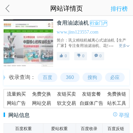
网站详情页
排行榜
食用油滤油机
行业门户
www.jins123557.com
简介：巩义精锐机械离心式滤油机【生产
更多
厂家】专注食用油滤油机、花生油滤油
机、袋式滤油机、煎炸油滤油机、油渣分
0
0
0
离滤油机等设备制造和油坊专用滤油机研
发。
收录查询：
百度
360
搜狗
必应
流量购买
免费交换
友链买卖
友链套餐
免费换链
网站广告
网站交易
软文交易
自媒体广告
站长工具
网站信息
举报
百度权重
爱站权重
百度收录
百度反链