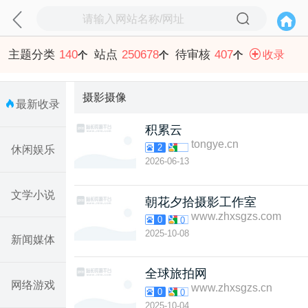
主题分类
140
站点
250678
待审核
407
收录
个
个
个
摄影摄像
最新收录
积累云
tongye.cn
2
休闲娱乐
2026-06-13
文学小说
朝花夕拾摄影工作室
www.zhxsgzs.com
0
0
2025-10-08
新闻媒体
全球旅拍网
网络游戏
www.zhxsgzs.cn
0
0
2025-10-04