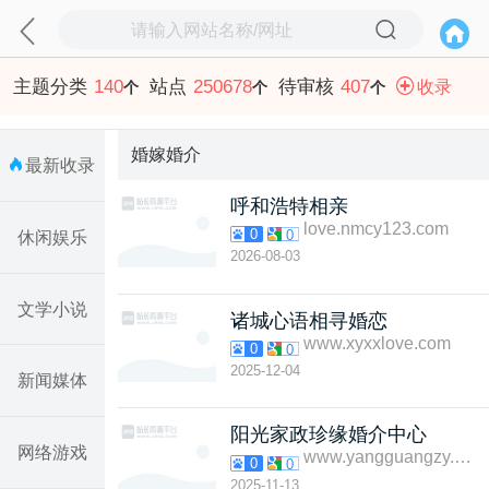
主题分类
140
站点
250678
待审核
407
收录
个
个
个
婚嫁婚介
最新收录
呼和浩特相亲
love.nmcy123.com
0
0
休闲娱乐
2026-08-03
文学小说
诸城心语相寻婚恋
www.xyxxlove.com
0
0
2025-12-04
新闻媒体
阳光家政珍缘婚介中心
网络游戏
www.yangguangzy.com
0
0
2025-11-13