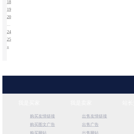
18
19
20
...
24
25
»
我是买家
我是卖家
站长
购买友情链接
出售友情链接
购买图文广告
出售广告
购买网站
出售网站