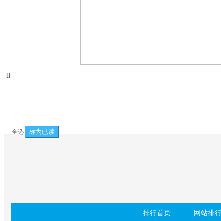
[
]
标为已读
全选
排行首页
网站排