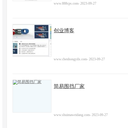
www.888cps.com
-
2023-09-27
创业博客
www.chenhongyilx.com
-
2023-09-27
简易围挡厂家
www.shuimaweidang.com
-
2023-09-27