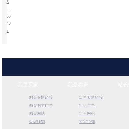
8
...
39
40
»
我是买家
我是卖家
站长
购买友情链接
出售友情链接
购买图文广告
出售广告
购买网站
出售网站
买家须知
卖家须知