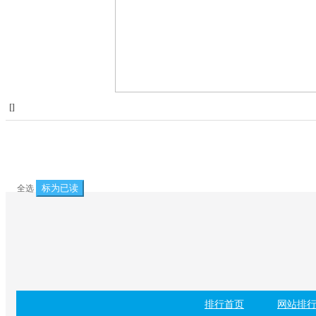
[
]
标为已读
全选
排行首页
网站排