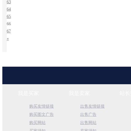
63
64
65
66
67
»
我是买家
我是卖家
站长
购买友情链接
出售友情链接
购买图文广告
出售广告
购买网站
出售网站
买家须知
卖家须知