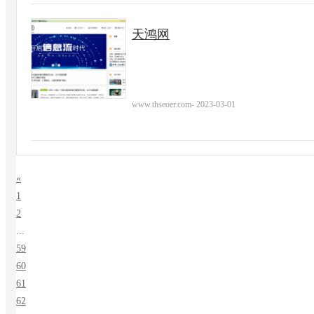
天鸿网
www.thseoer.com
-
2023-03-01
«
1
2
...
59
60
61
62