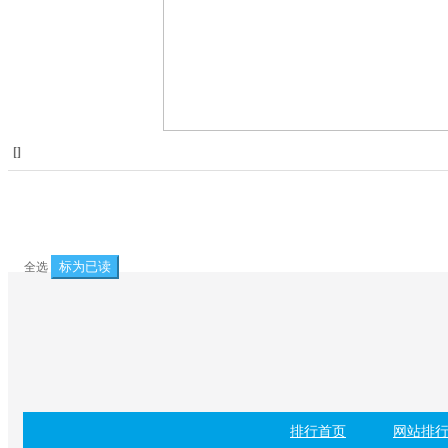
[
]
标为已读
全选
排行首页
网站排