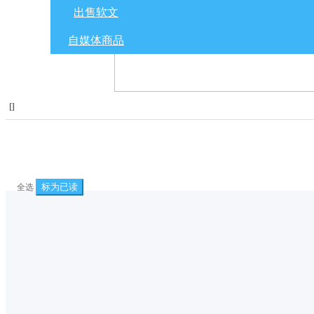
出售软文
自媒体商品
[
]
标为已读
全选