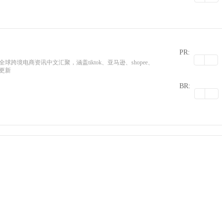
PR:
为您提供全球跨境电商资讯中文汇聚，涵盖tiktok、亚马逊、shopee、
时更新
0
BR: