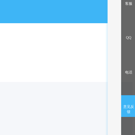
出售/交换
客服
QQ
电话
意见反
馈