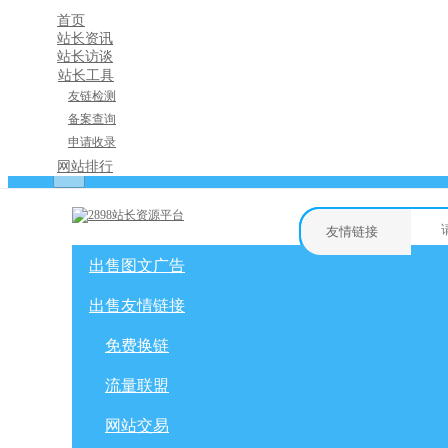
首页
站长资讯
站长访谈
站长工具
友链检测
备案查询
申请收录
×
网站排行
消息盒
友情链接
出售图文广告
购物车
友情链接
网站广告
自媒体广告
出售友情链接
网站广告
微博广告
免费换链
免费换链
微信公众号
流量联盟
网站交易
流量联盟
软文交易
积分商城
网站交易
免费换链