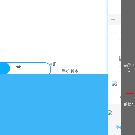
共
件，
已选
件
清空
查看全
登录
注册
|
会员中
首
部
心
手机版本
页
帮助中心
关于购买？
￥
/月
关于出售？
购物车
常见问题？
关于充值？
关于提现？
购物车