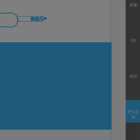
客服
购物车
QQ
电话
意见反
馈