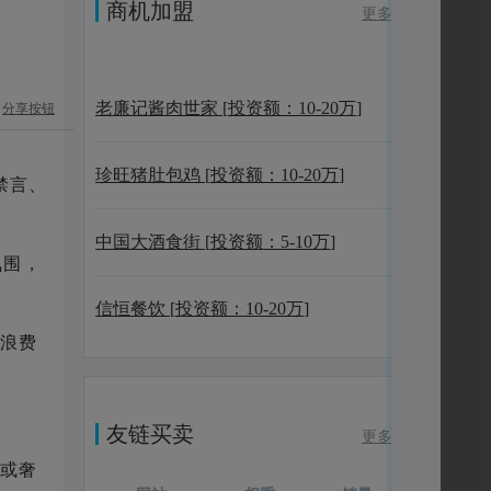
商机加盟
更多
老廉记酱肉世家
[
投资额：
10-20万
]
分享按钮
珍旺猪肚包鸡
[
投资额：
10-20万
]
禁言、
中国大酒食街
[
投资额：
5-10万
]
氛围，
信恒餐饮
[
投资额：
10-20万
]
浪费
友链买卖
更多
或奢