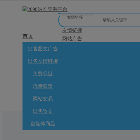
友情链接
友情链接
首页
网站广告
微博广告
网站广告
自媒体广告
友链买卖
网站交
出售图文广告
[
]
微信公众号
免费换链
出售友情链接
网站交易
流量联盟
软文交易
免费换链
免费换链
积分商城
流量联盟
全选
标为已读
出售/交换
网站交易
出售软文
自媒体商品