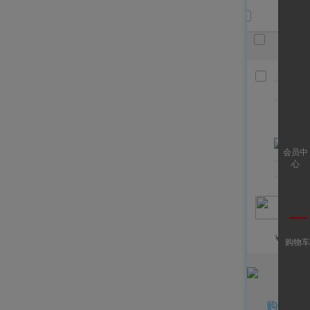
共
件，
已选
件
清空
查看全
会员中
部
心
￥
/月
购物车
购物车