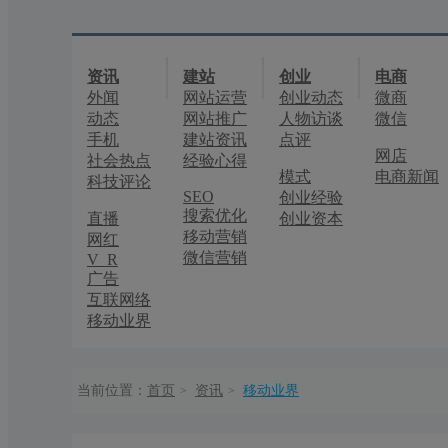
资讯
建站
创业
电商
外闻
网站运营
创业动态
微商
动态
网站推广
人物访谈
微信
手机
建站资讯
点评
网店
社会热点
经验心得
模式
电商新闻
科技评论
SEO
创业经验
搜索优化
直播
创业资本
移动营销
网红
微信营销
V R
广告
互联网络
移动业界
当前位置：
首页
资讯
移动业界
>
>