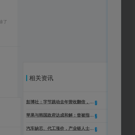
除了
相关资讯
彭博社：字节跳动去年营收翻倍，正寻求部分业务在港上市，包括抖音等，估值 1800 亿美元
1
苹果与韩国政府达成和解：曾被指控滥用市场主导地位，将提供 1000 亿韩元帮助小企业与教育研究等
2
汽车缺芯、代工涨价，产业链人士：芯片代工商担忧未来供应仍将受限
3