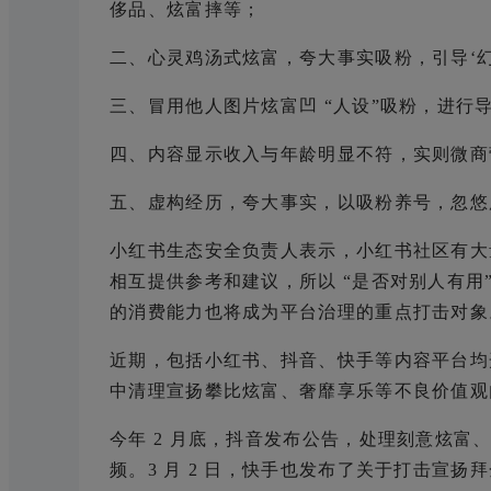
侈品、炫富摔等；
二、心灵鸡汤式炫富，夸大事实吸粉，引导‘
三、冒用他人图片炫富凹 “人设”吸粉，进行
四、内容显示收入与年龄明显不符，实则微商
五、虚构经历，夸大事实，以吸粉养号，忽悠
小红书生态安全负责人表示，小红书社区有大
相互提供参考和建议，所以 “是否对别人有用
的消费能力也将成为平台治理的重点打击对象
近期，包括小红书、抖音、快手等内容平台均
中清理宣扬攀比炫富、奢靡享乐等不良价值观
今年 2 月底，抖音发布公告，处理刻意炫富、
频。3 月 2 日，快手也发布了关于打击宣扬