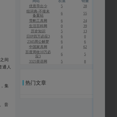
网站
权重
销量
优质导出少
5
28
组词典-不接未
6
55
备案站
雪豹工具网
6
24
生活百科网
0
39
历史知识
5
13
日IP四万必应3
6
0
2345周公解梦
6
6
中国家具网
4
62
百度周收10万必
6
5
应3
之间
3325英语网
5
8
普通人
热门文章
，集
频、音