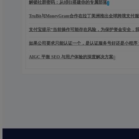
解锁社群密码：从0到1搭建你的专属部落
1
TruBit与MoneyGram合作在拉丁美洲推出全球跨境支付服
支付宝提示“当前操作可能存在风险，为保护资金安全，我
如果公司要求只能认证一个，是认证服务号好还是小程序
AIGC 平衡 SEO 与用户体验的深度解决方案
5