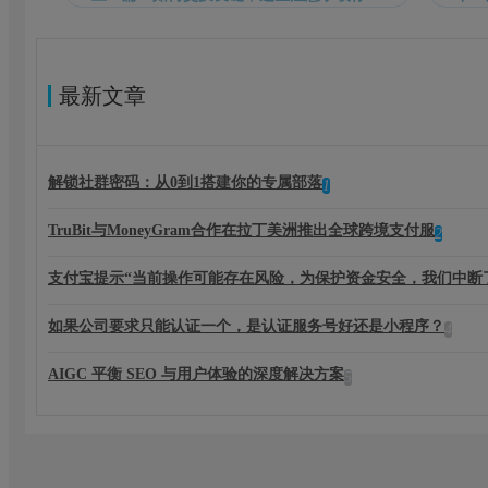
最新文章
解锁社群密码：从0到1搭建你的专属部落
1
TruBit与MoneyGram合作在拉丁美洲推出全球跨境支付服
2
支付宝提示“当前操作可能存在风险，为保护资金安全，我们中断
如果公司要求只能认证一个，是认证服务号好还是小程序？
4
AIGC 平衡 SEO 与用户体验的深度解决方案
5