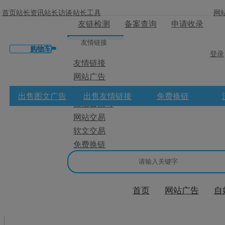
首页
站长资讯
站长访谈
站长工具
网
友链检测
备案查询
申请收录
友情链接
购物车
登录
友情链接
网站广告
×
微博广告
出售图文广告
出售友情链接
免费换链
微信公众号
消息盒
网站交易
软文交易
免费换链
首页
网站广告
自