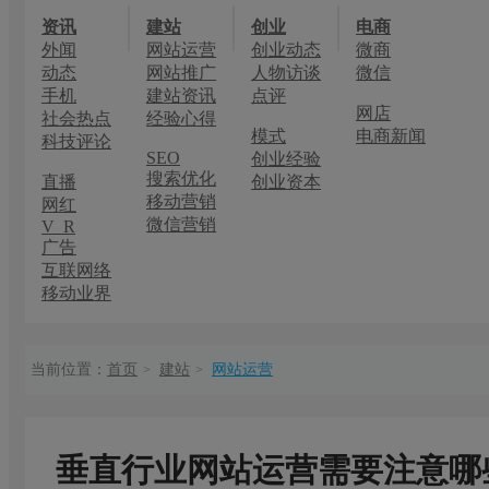
资讯
建站
创业
电商
外闻
网站运营
创业动态
微商
动态
网站推广
人物访谈
微信
手机
建站资讯
点评
网店
社会热点
经验心得
模式
电商新闻
科技评论
SEO
创业经验
搜索优化
直播
创业资本
移动营销
网红
微信营销
V R
广告
互联网络
移动业界
当前位置：
首页
建站
网站运营
>
>
垂直行业网站运营需要注意哪