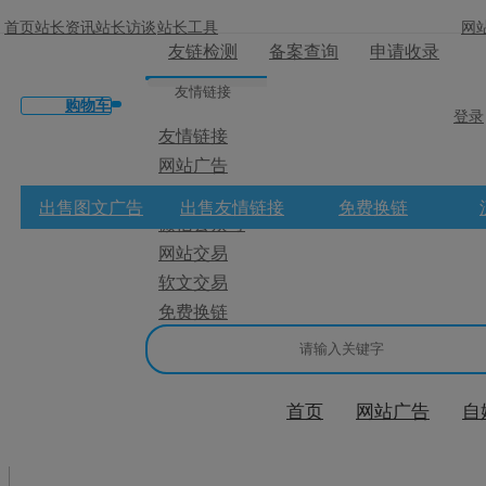
首页
站长资讯
站长访谈
站长工具
网
友链检测
备案查询
申请收录
友情链接
购物车
登录
友情链接
网站广告
×
微博广告
出售图文广告
出售友情链接
免费换链
微信公众号
消息盒
网站交易
软文交易
免费换链
首页
网站广告
自